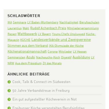
SCHLAGWÖRTER
Seminare
IKA
LV Baden-Württemberg
Nachhaltigkeit
Berufsschulen
Rudolf Achenbach Preis
Laurentius
Wahl
Mitgliederversammlung
Wettbewerb
Rezept
LV Bayern
Young Chefs Unplugged
Küche-
Landesverbände und Zweigvereine
KÜCHE
Magazin
Stimmen aus dem Verband
IKA Olympiade der Köche
Köchenationalmannschaft
Corona
Mitglieder
LV Hessen
Azubi
Ausbildung
Seminarplan
Nachwuchs-Koch
Digestif
LV
Aus dem Präsidium
NRW
ZV des Monats
ÄHNLICHE BEITRÄGE
Cook, Talk & Connect im Südwesten
50 Jahre Verbandstreue in Freiburg
Ein gut aufgestellter Köcheverein in Not
Freiburger Köche veranstalten Berufsinfotag