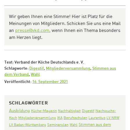
Wir geben Ihnen eine Stimme! Hier ist Platz für die
Meinungen von Mitgliedern. Schicken Sie uns eine Mail
an
presse@vkd.com
,
wenn Ihnen ein Thema besonders
am Herzen liegt.
Text: Verband der Köche Deutschlands e. V.
Schlagworte:
Digestif
,
Mitgliederversammlung
,
Stimmen aus
dem Verband
,
Wahl
Veröffentlicht:
16. September 2021
SCHLAGWÖRTER
Ausbildung
Digestif
Nachwuchs-
Küche-Magazin
Nachhaltigkeit
Koch
Mitgliederversammlung
IKA
Berufsschulen
Laurentius
LV NRW
Stimmen aus dem
Seminarplan
LV Baden-Württemberg
Wahl