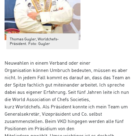
Thomas Gugler, Worldchefs-
Präsident. Foto: Gugler
Neuw
ahlen
in einem Verband oder einer
Organisation
können
Umbruch bedeuten
, müssen
es
aber
nicht. In jedem Fall kommt es darauf an, dass
das Team an
der Spitze fachlich gut miteinander arbeite
t
. Ich spreche
dabei aus
eigener
Erfahrung. Seit fünf Jahren leite ich nun
die World
Association
of
Chefs Societies,
kurz
Worldchefs
.
Als Präsident konnte ich m
ein Team um
Generalsekretär, Vizepräsident u
nd Co. selbst
zusammenstellen.
Beim VKD hingegen werden alle fünf
Positionen im Präsidium von den
Mitgliedern
gewählt.
Umso wichtiger
ist es
deshalb
,