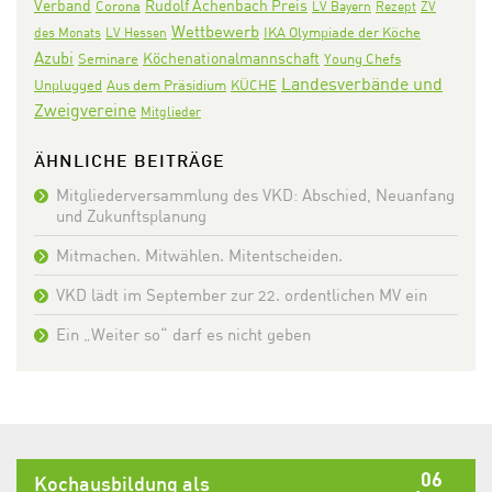
Verband
Rudolf Achenbach Preis
Corona
LV Bayern
Rezept
ZV
Wettbewerb
IKA Olympiade der Köche
des Monats
LV Hessen
Azubi
Köchenationalmannschaft
Seminare
Young Chefs
Landesverbände und
Aus dem Präsidium
KÜCHE
Unplugged
Zweigvereine
Mitglieder
ÄHNLICHE BEITRÄGE
Mitgliederversammlung des VKD: Abschied, Neuanfang
und Zukunftsplanung
Mitmachen. Mitwählen. Mitentscheiden.
VKD lädt im September zur 22. ordentlichen MV ein
Ein „Weiter so“ darf es nicht geben
06
Kochausbildung als