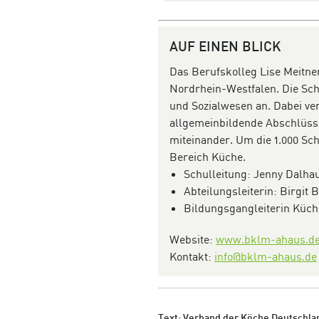
AUF EINEN BLICK
Das Berufskolleg Lise Meitne
Nordrhein-Westfalen. Die Sch
und Sozialwesen an. Dabei ve
allgemeinbildende Abschlüss
miteinander. Um die
1.000 Sc
Bereich Küche.
Schulleitung: Jenny Dalha
Abteilungsleiterin: Birgit
Bildungsgangleiterin Küc
Website:
www.bklm-ahaus.d
Kontakt:
info@bklm-ahaus.de
Text: Verband der Köche Deutschlan