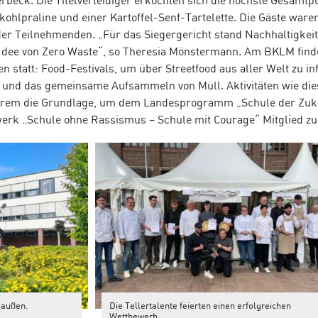
rbeck. Die Titelverteidiger erkochten sich die höchste Gesamtp
hlpraline und einer Kartoffel-Senf-Tartelette. Die Gäste ware
der Teilnehmenden. „Für das Siegergericht stand Nachhaltigkei
Idee von Zero Waste“, so Theresia Mönstermann. Am BKLM find
en statt: Food-Festivals, um über Streetfood aus aller Welt zu i
und das gemeinsame Aufsammeln von Müll. Aktivitäten wie die
derem die Grundlage, um dem Landesprogramm „Schule der Zuk
rk „Schule ohne Rassismus – Schule mit Courage“ Mitglied zu 
 außen.
Die Tellertalente feierten einen erfolgreichen
Wettbewerb.