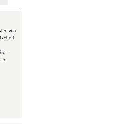
sten von
tschaft
fe –
n im