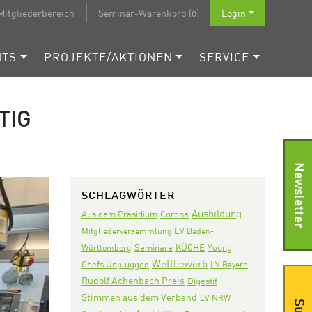
Mitgliederbereich
Seminar-Warenkorb (0)
Login
NTS
PROJEKTE/AKTIONEN
SERVICE
TIG
Newsletter
SCHLAGWÖRTER
Ausbildung
Aus dem Präsidium
Corona
Mitgliederversammlung
LV Baden-
Seminare
KÜCHE
Württemberg
Young
Wettbewerb
Chefs Unplugged
LV Bayern
Rudolf Achenbach Preis
Digestif
Stimmen aus dem Verband
LV NRW