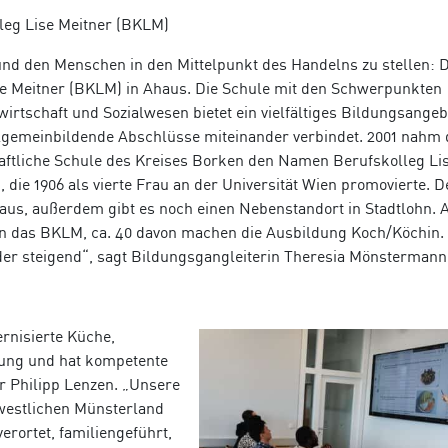
leg Lise Meitner (BKLM)
d den Menschen in den Mittelpunkt des Handelns zu stellen: D
e Meitner (BKLM) in Ahaus. Die Schule mit den Schwerpunkten
rtschaft und Sozialwesen bietet ein vielfältiges Bildungsangeb
llgemeinbildende Abschlüsse miteinander verbindet. 2001 nahm 
ftliche Schule des Kreises Borken den Namen Berufskolleg Li
 die 1906 als vierte Frau an der Universität Wien promovierte. D
aus, außerdem gibt es noch einen Nebenstandort in Stadtlohn. A
en das BKLM, ca. 40 davon machen die Ausbildung Koch/Köchin.
der steigend“, sagt Bildungsgangleiterin Theresia Mönstermann
rnisierte Küche,
tung und
hat kompetente
er Philipp Lenzen. „Unsere
westlichen Münsterland
erortet, familiengeführt,