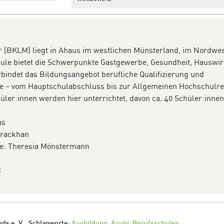
r (BKLM) liegt in Ahaus im westlichen Münsterland, im Nordwe
ule bietet die Schwerpunkte Gastgewerbe, Gesundheit, Hauswir
rbindet das Bildungsangebot berufliche Qualifizierung und
e – vom Hauptschulabschluss bis zur Allgemeinen Hochschulrei
hüler:innen werden hier unterrichtet, davon ca. 40 Schüler:inne
us
 Brackhan
he: Theresia Mönstermann
e
ds e. V.
Schlagworte:
Ausbildung
,
Azubi
,
Berufsschulen