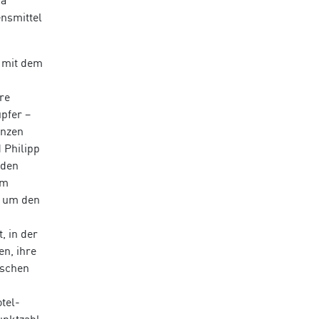
ia
ensmittel
m mit dem
re
pfer –
enzen
 Philipp
 den
em
s um den
, in der
en, ihre
eschen
tel-