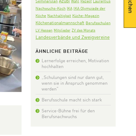
Suchen
Azubi
Seminarplan
Wahl
Rezept
Laurentius
Nachwuchs-Koch
IKA Olympiade der
IKA
Köche
Nachhaltigkeit
Küche-Magazin
Köchenationalmannschaft
Berufsschulen
LV Hessen
Mitglieder
ZV des Monats
Landesverbände und Zweigvereine
ÄHNLICHE BEITRÄGE
Lernerfolge erreichen, Motivation
hochhalten
„Schulungen sind nur dann gut,
wenn sie in Anspruch genommen
werden“
Berufsschule macht sich stark
Service-Bühne frei für den
Berufsnachwuchs