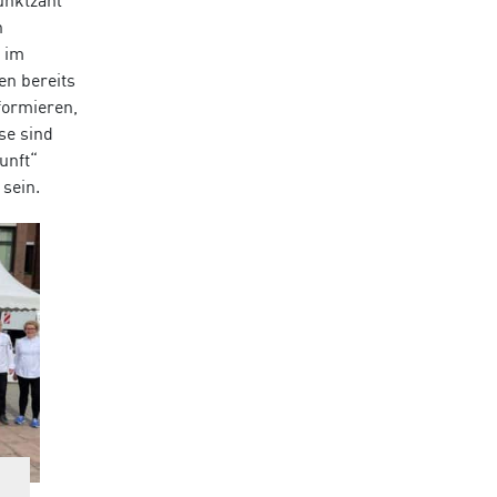
unktzahl
n
t im
en bereits
nformieren,
se sind
unft“
sein.