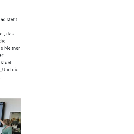
as steht
ot, das
die
se Meitner
er
ktuell
 „Und die
.