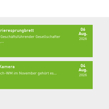
06
rieresprungbrett
Aug.
 Geschäftsführender Gesellschafter
2026
...
04
 Kamera
Aug.
Koch-WM im November gehört es...
2026