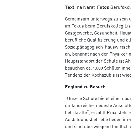
Text
Ina Narat
Fotos
Berufskol
Gemeinsam unterwegs zu sein un
im Fokus beim Berufskolleg Lis
Gastgewerbe, Gesundheit, Hauswi
berufliche Qualifizierung und a
Sozialpädagogisch-hauswirtscha
an, benannt nach der Physikerin,
Hauptstandort der Schule ist Ah
besuchen ca.
1.000 Schüler:inn
Tendenz der Kochazubis ist wie
England zu Besuch
„Unsere Schule bietet eine mode
umfangreiche, neueste Ausstat
Lehrkräfte“, erzählt Praxislehr
Ausbildungsbetriebe liegen im 
und sind überwiegend ländlich v