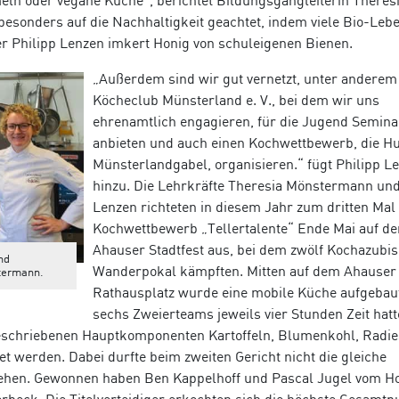
ln oder vegane Küche“, berichtet Bildungsgangleiterin Theres
esonders auf die Nachhaltigkeit geachtet, indem viele Bio-Leb
r Philipp Lenzen imkert Honig von schuleigenen Bienen.
„Außerdem sind wir gut vernetzt, unter andere
Köcheclub Münsterland e. V., bei dem wir uns
ehrenamtlich engagieren, für die Jugend Semina
anbieten und auch einen Kochwettbewerb, die Hu
Münsterlandgabel, organisieren.“ fügt Philipp L
hinzu. Die Lehrkräfte Theresia Mönstermann und
Lenzen richteten in diesem Jahr zum dritten Mal
Kochwettbewerb „Tellertalente“ Ende Mai auf d
Ahauser Stadtfest aus, bei dem zwölf Kochazubi
und
Wanderpokal kämpften. Mitten auf dem Ahauser
stermann.
Rathausplatz wurde eine mobile Küche aufgebaut
sechs Zweierteams jeweils vier Stunden Zeit hatt
geschriebenen Hauptkomponenten Kartoffeln, Blumenkohl, Radi
 werden. Dabei durfte beim zweiten Gericht nicht die gleiche
hen. Gewonnen haben Ben Kappelhoff und Pascal Jugel vom Ho