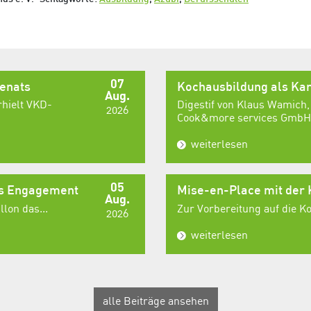
07
senats
Kochausbildung als Kar
Aug.
rhielt VKD-
Digestif von Klaus Wamich,
2026
Cook&more services GmbH,
weiterlesen
05
es Engagement
Mise-en-Place mit der
Aug.
lon das...
Zur Vorbereitung auf die 
2026
weiterlesen
alle Beiträge ansehen