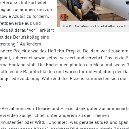
e Berufsschule arbeitet
 Region zusammen, um zum
 sowie Azubis zu fördern.
Wettbewerbe aus und
Die Kochazubis des Berufskollegs im Unt
viduell darauf vor“, erklärt
et das Berufskolleg eine
bereitung.“ Außerdem
esondere Projekte wie das HoReKo-Projekt. Bei dem wird zusamm
ant, zubereitet sowie selbst serviert und verzehrt. Das letzte P
ema England statt. Die Köch:innen planten ein Menü mit sechs 
alteten die Räumlichkeiten und waren für die Einladung der Gä
angsrede zuständig. Während des Essens kümmerten sich die
.
ße Verzahnung von Theorie und Praxis, dank guter Zusammenarbe
re werden ausgerichtet, unter anderem zu den Themen
rustentier oder Wild. „Und alles, was gerade aktuell und span