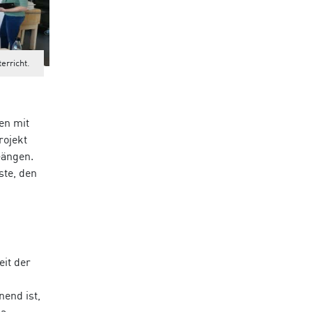
erricht.
en mit
rojekt
Gängen.
ste, den
it der
nend ist,