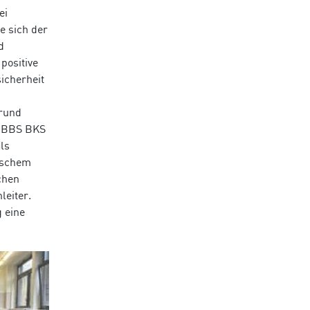
ei
e sich der
d
 positive
icherheit
grund
ie BBS BKS
ls
äischem
chen
leiter.
g eine