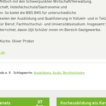
Wittlich mit den Schwerpunkten Wirtschaft/Verwaltung,
haft, Hotelfachschule/­Gastronomie und
n. So bietet die BBS BKS für unter­schiedliche
iten der Ausbildung und Quali­fizierung in Vollzeit- und in Teilz
 für Beruf, Fach­hochschul- und Universitäts­studium. Insgesamt 
terrichtet, davon 250 Schüler:innen im Bereich Gastgewerbe.
Küche: Oliver Probst
.de
ds e. V.
Schlagworte:
Ausbildung
,
Azubi
,
Berufsschulen
07
senats
Kochausbildung als Kar
Aug.