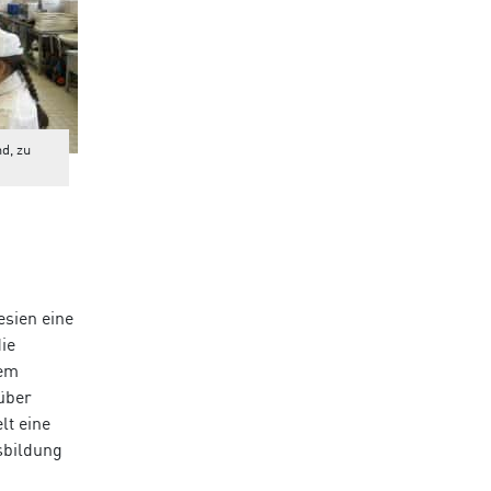
d, zu
esien eine
ie
nem
über
lt eine
sbildung