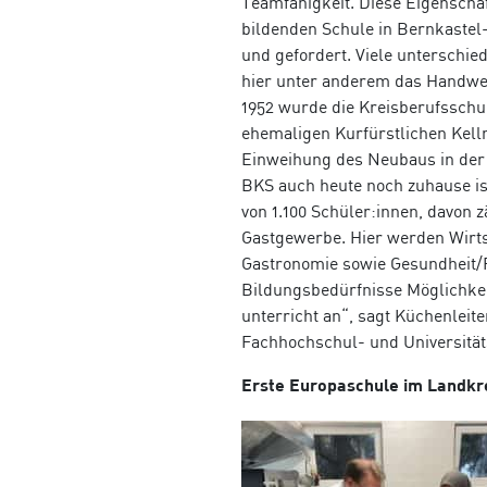
Teamfähigkeit. Diese Eigenscha
bildenden Schule in Bernkastel
und gefordert. Viele unterschied
hier unter anderem das Handwe
1952 wurde die Kreis­berufsschu
ehemaligen Kurfürst­lichen Kelln
Einweihung des Neubaus in der 
BKS auch heute noch zuhause is
von 1.100 Schüler:innen, davon 
Gastgewerbe. Hier werden Wirts
Gastronomie sowie
Gesundheit/­
Bildungs­bedürfnisse Möglichkeit
unterricht an“, sagt Küchenleit
Fach­hochschul- und Universitäts
Erste Europaschule im Landkr