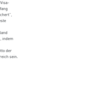
 Visa-
nfang
chert”,
este
hland
g, indem
tto der
eich sein.