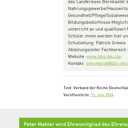
des Land­kreises Bernkastel-
Nahrungsgewerbe/­Hauswirtsc
Gesundheit/­Pflege/­Sozialwese
Bildungs­bedürfnisse Möglichke
unterricht an und qualifiziert
Schüler:innen werden hier un
Schulleitung: Patrick Grewis
Abteilungsleiter Fachbereich 
Website:
www.bbs-bks.de
Kontakt:
sekretariat@bbs-bks
Text: Verband der Köche Deutschlan
Veröffentlicht:
13. Juni 2024
Peter Mahler wird Ehrenmitglied des Ehren