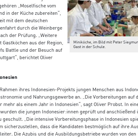
 gehören „Moselfische vom
nd in der Küche zubereiten“,
it mit dem deutschen
genfahrt durch die Weinberge
nach der Prüfung. „Weitere
Miniköche, im Bild mit Peter Siegmun
it Gastköchen aus der Region,
Gast in der Schule.
s Battle und der Besuch auf
ttgart“, berichtet Oliver
donesien
m Rahmen ihres Indonesien-Projekts jungen Menschen aus Indon
stronomie und Nahrungs­gewerbe an. „Die Vorbereitungen auf d
 mehr als einem Jahr in Indonesien“, sagt Oliver Probst. In ei
wurden die jungen Indonesier:innen geprüft und anschließend 
geschult. „Die intensive Vorbereitungsphase in Indonesien spie
um sicherzustellen, dass die Kandidaten bestmöglich auf ihre Au
nleiter. Die Azubis und die Ausbildungsbetriebe wurden von den