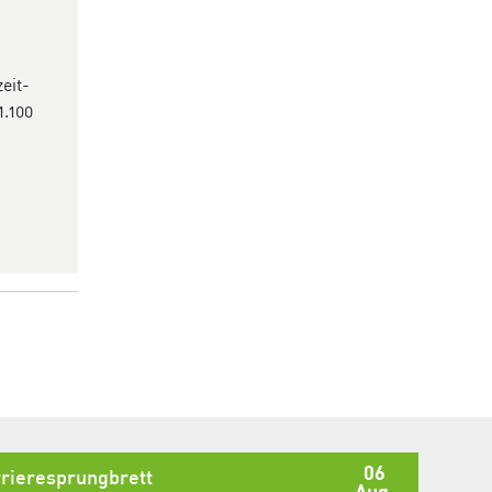
eit­
1.100
06
rieresprungbrett
Aug.