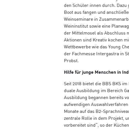
den Schüler:innen durch. Dazu
Boot aus fangen und anschließe
Weinseminare in Zusammenarbe
Weininstitut sowie eine Planwa
der Mittelmosel als Abschluss 
Aktionen sind Kreativ kochen m
Wettbewerbe wie das Young Chef
der Fachmesse Intergastra in Stu
Probst.
Hilfe für junge Menschen in In
Seit 2018 bietet die BBS BKS i
duale Ausbildung im Bereich Ga
Ausbildung begannen bereits vor
aufwendigen Auswahlverfahren 
Monate auf das B2-Sprachniveau 
zentrale Rolle in dem Projekt, 
vorbereitet sind“, so der Küche