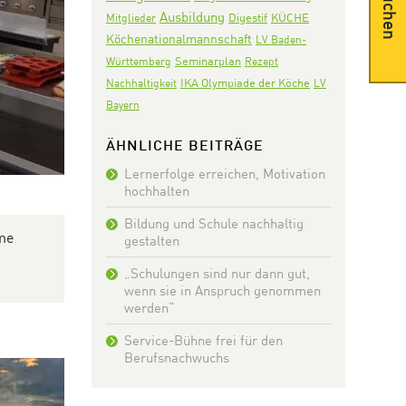
Suchen
Ausbildung
Digestif
KÜCHE
Mitglieder
Köchenationalmannschaft
LV Baden-
Seminarplan
Württemberg
Rezept
IKA Olympiade der Köche
Nachhaltigkeit
LV
Bayern
ÄHNLICHE BEITRÄGE
Lernerfolge erreichen, Motivation
hochhalten
Bildung und Schule nachhaltig
me
gestalten
„Schulungen sind nur dann gut,
wenn sie in Anspruch genommen
werden“
Service-Bühne frei für den
Berufsnachwuchs