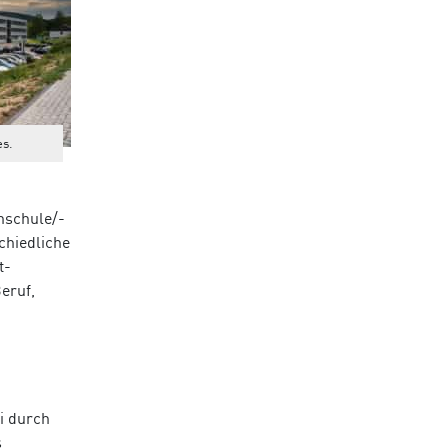
es.
hschule/­
schiedliche
t­
eruf,
i durch
s