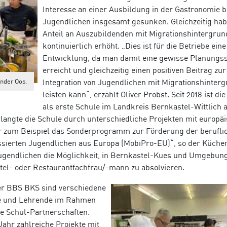
Interesse an einer Ausbildung in der Gastronomie b
Jugendlichen insgesamt gesunken. Gleichzeitig hab
Anteil an Auszubildenden mit Migrationshintergrun
kontinuierlich erhöht. „Dies ist für die Betriebe eine
Entwicklung, da man damit eine gewisse Planungss
erreicht und gleichzeitig einen positiven Beitrag zur
ander Oos.
Integration von Jugendlichen mit Migrations­hinter
leisten kann“, erzählt Oliver Probst. Seit 2018 ist d
als erste Schule im Landkreis Bern­kastel-Wittlich a
rlangte die Schule durch unterschied­liche Projekten mit euro­p
r zum Beispiel das
S
onderprogramm zur Förderung der berufli
ssierten Jugendlichen aus Europa (MobiPro-EU)“, so der Küchen
ugend­lichen die Möglich­keit, in Bern­kastel-Kues und Umgebun
el- oder Restaurant­fachfrau/-mann zu absolvieren.
der BBS BKS sind verschiedene
de und Lehrende im Rahmen
e Schul-Partnerschaften.
 Jahr zahlreiche Projekte mit