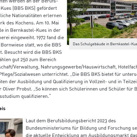
ften werden an der Berufs­
-Kues (BBS BKS) gefördert
liche Nationalitäten erlernen
rk des Kochens. Am 10. Mai
le in Bernkastel-Kues in der
erei eingeweiht. 1972 fand die
Das Schulgebäude in Bernkastel-Ku
Bornwiese statt, wo die BBS
t. Besucht wird die BBS BKS
zählen gut 250 zum Bereich
chaft/­Verwaltung, Nahrungsgewerbe/­Hauswirtschaft, Hotelfac
Pflege/­Sozialwesen unterrichtet. „Die BBS BKS bietet für unter­
en der Ausbildung und Quali­fizierung in Vollzeit- und in Teilzei
er
Oliver Probst.
„
So können sich Schülerinnen und Schüler für
B
­studium qualifizieren.“
eis
Laut dem Berufsbildungsbericht 2023 des
Bundesministeriums für Bildung und Forschung se
die aktuelle Entwicklung am Ausbildungsmarkt da