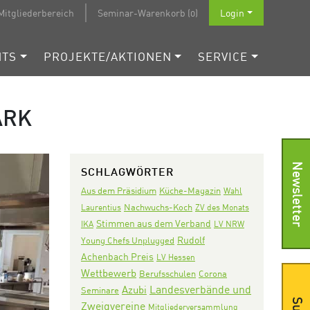
Mitgliederbereich
Seminar-Warenkorb (0)
Login
NTS
PROJEKTE/AKTIONEN
SERVICE
ARK
Newsletter
SCHLAGWÖRTER
Aus dem Präsidium
Küche-Magazin
Wahl
Nachwuchs-Koch
Laurentius
ZV des Monats
Stimmen aus dem Verband
IKA
LV NRW
Rudolf
Young Chefs Unplugged
Achenbach Preis
LV Hessen
Wettbewerb
Corona
Berufsschulen
Landesverbände und
Azubi
Seminare
Zweigvereine
Mitgliederversammlung