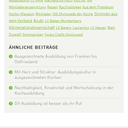
Nachwuchs-Koch
KÜCHE
LV NRW
IKA
Aus dem Präsidium
Mitgliederversammlung
Rezept
Nachhaltigkeit
Stimmen aus
IKA Olympiade der Köche
Küche-Magazin
Mitglieder
Azubi
dem Verband
LV Baden-Württemberg
Köchenationalmannschaft
LV Bayern
Laurentius
LV Hessen
Wahl
Digestif
Seminarplan
Young Chefs Unplugged
ÄHNLICHE BEITRÄGE
Ausgezeichnete Ausbildung von Franken bis
Ostfriesland
Mit Herz und Struktur: Ausbildungskultur in
ausgezeichneten Küchen
Nachhaltigkeit, Kreativität und Wertschätzung in der
Kochausbildung
GV-Ausbildung ist besser als ihr Ruf