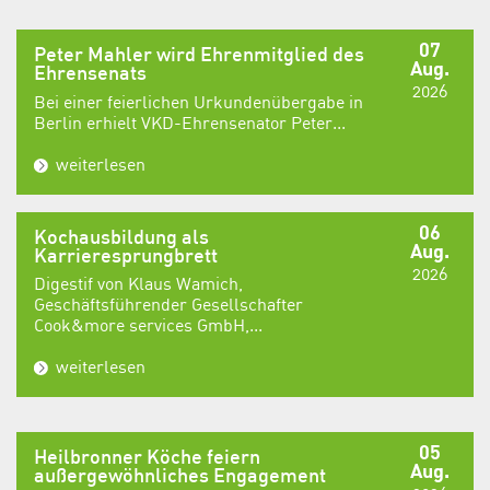
07
Peter Mahler wird Ehrenmitglied des
Aug.
Ehrensenats
2026
Bei einer feierlichen Urkundenübergabe in
Berlin erhielt VKD-Ehrensenator Peter...
weiterlesen
06
Kochausbildung als
Aug.
Karrieresprungbrett
2026
Digestif von Klaus Wamich,
Geschäftsführender Gesellschafter
Cook&more services GmbH,...
weiterlesen
05
Heilbronner Köche feiern
Aug.
außergewöhnliches Engagement