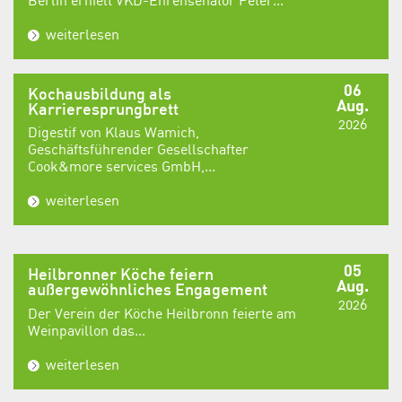
Berlin erhielt VKD-Ehrensenator Peter...
weiterlesen
06
Kochausbildung als
Aug.
Karrieresprungbrett
2026
Digestif von Klaus Wamich,
Geschäftsführender Gesellschafter
Cook&more services GmbH,...
weiterlesen
05
Heilbronner Köche feiern
Aug.
außergewöhnliches Engagement
2026
Der Verein der Köche Heilbronn feierte am
Weinpavillon das...
weiterlesen