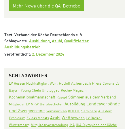
Mehr News über die QA-Betriebe
Text: Verband der Köche Deutschlands e. V.
Schlagworte:
Ausbildung
,
Azubi
,
Qualifizierter
Ausbildungsbetrieb
Veröffentlicht:
2. Dezember 2024
SCHLAGWÖRTER
Rudolf Achenbach Preis
Corona
LV Hessen
Nachhaltigkeit
Wahl
LV
Bayern
Young Chefs Unplugged
Küche-Magazin
Köchenationalmannschaft
Stimmen aus dem Verband
Rezept
Landesverbände
Ausbildung
Mitglieder
LV NRW
Berufsschulen
und Zweigvereine
Seminarplan
KÜCHE
Seminare
Aus dem
Azubi
Wettbewerb
Präsidium
ZV des Monats
LV Baden-
IKA Olympiade der Köche
Württemberg
Mitgliederversammlung
IKA