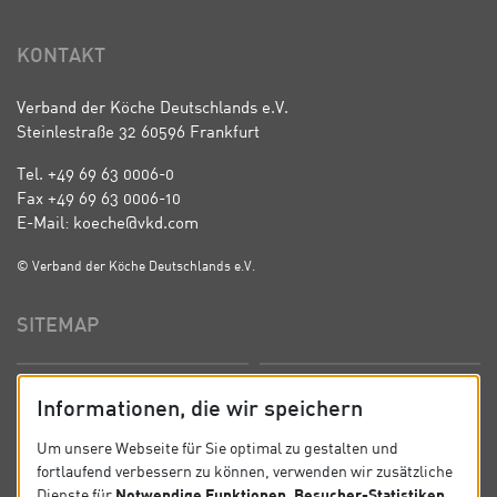
KONTAKT
Verband der Köche Deutschlands e.V.
Steinlestraße 32 60596 Frankfurt
Tel. +49 69 63 0006-0
Fax +49 69 63 0006-10
E-Mail: koeche@vkd.com
© Verband der Köche Deutschlands e.V.
SITEMAP
Startseite
Über uns
Informationen, die wir speichern
Präsidium
Satzung
Um unsere Webseite für Sie optimal zu gestalten und
fortlaufend verbessern zu können, verwenden wir zusätzliche
News
Kontakt
Notwendige Funktionen, Besucher-Statistiken,
Dienste für