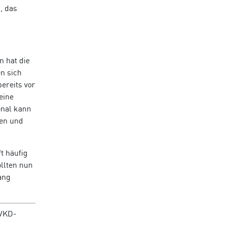
, das
n hat die
n sich
ereits vor
eine
onal kann
den und
t häufig
ollten nun
ang
 VKD-