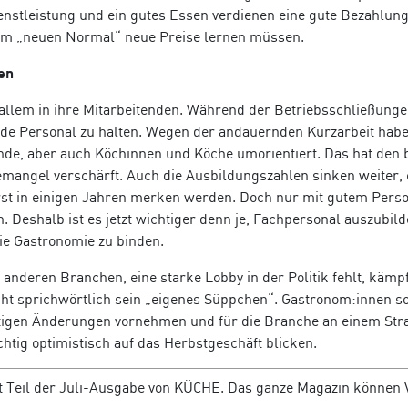
enstleistung und ein gutes Essen verdienen eine gute Bezahlung
e im „neuen Normal“ neue Preise lernen müssen.
en
r allem in ihre Mitarbeitenden. Während der Betriebsschließunge
de Personal zu halten. Wegen der andauernden Kurzarbeit habe
nde, aber auch Köchinnen und Köche umorientiert. Das hat den b
emangel verschärft. Auch die Ausbildungszahlen sinken weiter, 
erst in einigen Jahren merken werden. Doch nur mit gutem Pers
n. Deshalb ist es jetzt wichtiger denn je, Fachpersonal auszubil
ie Gastronomie zu binden.
 anderen Branchen, eine starke Lobby in der Politik fehlt, kämpf
ocht sprichwörtlich sein „eigenes Süppchen“. Gastronom:innen s
igen Änderungen vornehmen und für die Branche an einem Str
chtig optimistisch auf das Herbstgeschäft blicken.
t Teil der Juli-Ausgabe von KÜCHE. Das ganze Magazin können