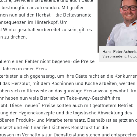
öche, Servicemitarbeitende und auch Gäste
 bestmöglich anzufreunden. Mit großer
en nun auf den Herbst – die Deltavariante
onsequenzen im Hinterkopf. Um
Wintergeschäft vorbereitet zu sein, gilt es
ben zu drehen.
Hans-Peter Achenb
Vizepräsident. Foto
allem einen Fehler nicht begehen: die Preise
 Jahren in einer Preis-
erbieten sich gegenseitig, um ihre Gäste nicht an die Konkurre
nd das Herzblut, mit dem Köchinnen und Köche arbeiten, werden
haben sich mittlerweile an das günstige Preisniveau gewöhnt. Im
r haben nun viele Betriebe im Take-away-Geschäft ihre
öht. Diese „neuen“ Preise sollten auch mit geöffnetem Betrieb
ung der Hygienekonzepte und die logistische Abwicklung des
eren Produkt- und Mitarbeitereinsatz. Deshalb ist es jetzt an d
nsetzt und ein finanziell sicheres Konstrukt für die
 müssen im Verhältnis zur Dienstleistung stehen und entspreche