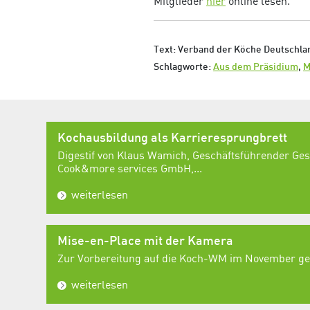
Mitglieder
hier
online lesen.
Text: Verband der Köche Deutschlan
Schlagworte:
Aus dem Präsidium
,
M
Kochausbildung als Karrieresprungbrett
Digestif von Klaus Wamich, Geschäftsführender Ges
Cook&more services GmbH,...
weiterlesen
Mise-en-Place mit der Kamera
Zur Vorbereitung auf die Koch-WM im November geh
weiterlesen