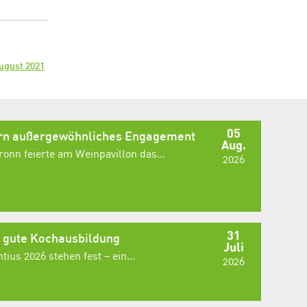
August 2021
05
ern außergewöhnliches Engagement
Aug.
onn feierte am Weinpavillon das...
2026
31
e gute Kochausbildung
Juli
ius 2026 stehen fest – ein...
2026