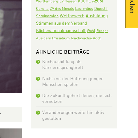
Suchen
Azubi
KÜCHE
Württemberg
LV Hessen
Corona
Digestif
ZV des Monats
Laurentius
Wettbewerb
Ausbildung
Seminarplan
Stimmen aus dem Verband
Köchenationalmannschaft
Wahl
Rezept
Aus dem Präsidium
Nachwuchs-Koch
ÄHNLICHE BEITRÄGE
Kochausbildung als
Karrieresprungbrett
Nicht mit der Hoffnung junger
Menschen spielen
Die Zukunft gehört denen, die sich
vernetzen
Veränderungen weiterhin aktiv
1
gestalten