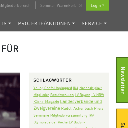
Mitgliederbereich
Seminar-Warenkorb (0)
Login
NTS
PROJEKTE/AKTIONEN
SERVICE
 FÜR
Newsletter
SCHLAGWÖRTER
Young Chefs Unplugged
IKA
Nachhaltigkeit
Mitglieder
Berufsschulen
LV Bayern
LV NRW
Landesverbände und
Küche-Magazin
Zweigvereine
Rudolf Achenbach Preis
Seminare
IKA
Mitgliederversammlung
Olympiade der Köche
LV Baden-