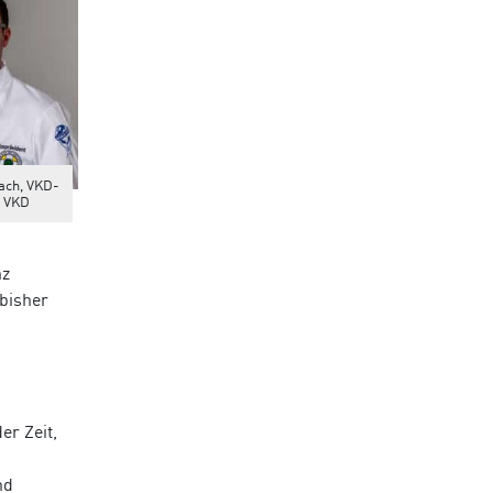
ach, VKD-
: VKD
nz
 bisher
er Zeit,
nd