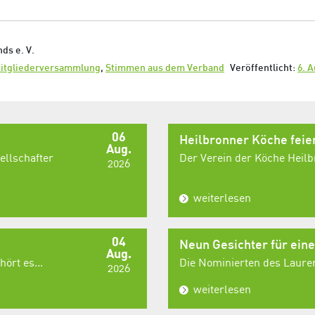
ds e. V.
itgliederversammlung
,
Stimmen aus dem Verband
Veröffentlicht:
6. 
06
Heilbronner Köche fei
Aug.
ellschafter
Der Verein der Köche Heilbr
2026
weiterlesen
04
Neun Gesichter für ein
Aug.
ört es...
Die Nominierten des Laurent
2026
weiterlesen