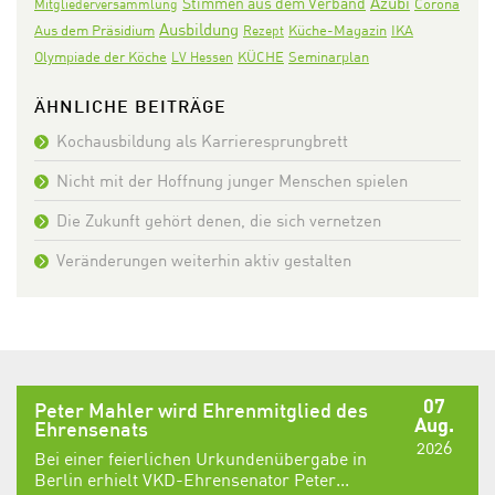
Azubi
Stimmen aus dem Verband
Corona
Mitgliederversammlung
Ausbildung
Aus dem Präsidium
IKA
Rezept
Küche-Magazin
Olympiade der Köche
KÜCHE
Seminarplan
LV Hessen
ÄHNLICHE BEITRÄGE
Kochausbildung als Karrieresprungbrett
Nicht mit der Hoffnung junger Menschen spielen
Die Zukunft gehört denen, die sich vernetzen
Veränderungen weiterhin aktiv gestalten
07
Peter Mahler wird Ehrenmitglied des
Aug.
Ehrensenats
2026
Bei einer feierlichen Urkundenübergabe in
Berlin erhielt VKD-Ehrensenator Peter...