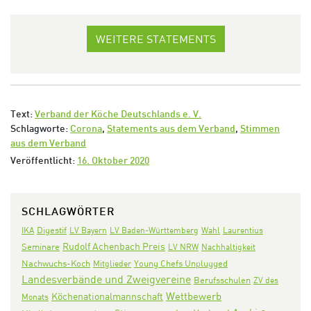
WEITERE STATEMENTS
Text:
Verband der Köche Deutschlands e. V.
Schlagworte:
Corona
,
Statements aus dem Verband
,
Stimmen
aus dem Verband
Veröffentlicht:
16. Oktober 2020
SCHLAGWÖRTER
Digestif
IKA
LV Bayern
LV Baden-Württemberg
Wahl
Laurentius
Rudolf Achenbach Preis
Seminare
LV NRW
Nachhaltigkeit
Nachwuchs-Koch
Mitglieder
Young Chefs Unplugged
Landesverbände und Zweigvereine
Berufsschulen
ZV des
Wettbewerb
Köchenationalmannschaft
Monats