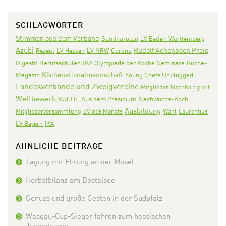
SCHLAGWÖRTER
Stimmen aus dem Verband
Seminarplan
LV Baden-Württemberg
Azubi
Rudolf Achenbach Preis
Corona
Rezept
LV Hessen
LV NRW
Digestif
IKA Olympiade der Köche
Seminare
Berufsschulen
Küche-
Köchenationalmannschaft
Magazin
Young Chefs Unplugged
Landesverbände und Zweigvereine
Mitglieder
Nachhaltigkeit
Wettbewerb
KÜCHE
Aus dem Präsidium
Nachwuchs-Koch
Ausbildung
Mitgliederversammlung
ZV des Monats
Wahl
Laurentius
LV Bayern
IKA
ÄHNLICHE BEITRÄGE
Tagung mit Ehrung an der Mosel
Herbstbilanz am Bostalsee
Genuss und große Gesten in der Südpfalz
Wasgau-Cup-Sieger fahren zum hessischen
Jugendcamp