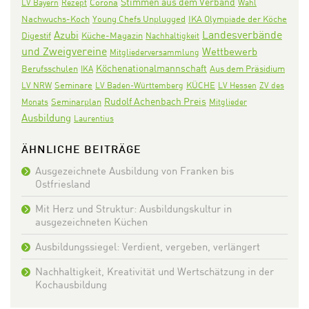
Stimmen aus dem Verband
Corona
LV Bayern
Rezept
Wahl
Nachwuchs-Koch
IKA Olympiade der Köche
Young Chefs Unplugged
Landesverbände
Azubi
Digestif
Küche-Magazin
Nachhaltigkeit
und Zweigvereine
Wettbewerb
Mitgliederversammlung
Köchenationalmannschaft
Aus dem Präsidium
Berufsschulen
IKA
Seminare
KÜCHE
LV NRW
LV Baden-Württemberg
LV Hessen
ZV des
Rudolf Achenbach Preis
Seminarplan
Monats
Mitglieder
Ausbildung
Laurentius
ÄHNLICHE BEITRÄGE
Ausgezeichnete Ausbildung von Franken bis
Ostfriesland
Mit Herz und Struktur: Ausbildungskultur in
ausgezeichneten Küchen
Ausbildungssiegel: Verdient, vergeben, verlängert
Nachhaltigkeit, Kreativität und Wertschätzung in der
Kochausbildung