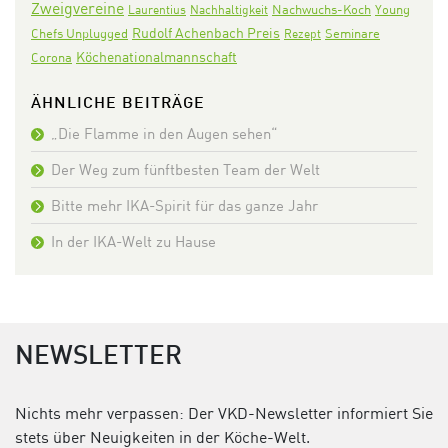
Zweigvereine
Nachwuchs-Koch
Laurentius
Nachhaltigkeit
Young
Rudolf Achenbach Preis
Seminare
Chefs Unplugged
Rezept
Köchenationalmannschaft
Corona
ÄHNLICHE BEITRÄGE
„Die Flamme in den Augen sehen“
Der Weg zum fünftbesten Team der Welt
Bitte mehr IKA-Spirit für das ganze Jahr
In der IKA-Welt zu Hause
NEWSLETTER
Nichts mehr verpassen: Der VKD-Newsletter informiert Sie
stets über Neuigkeiten in der Köche-Welt.