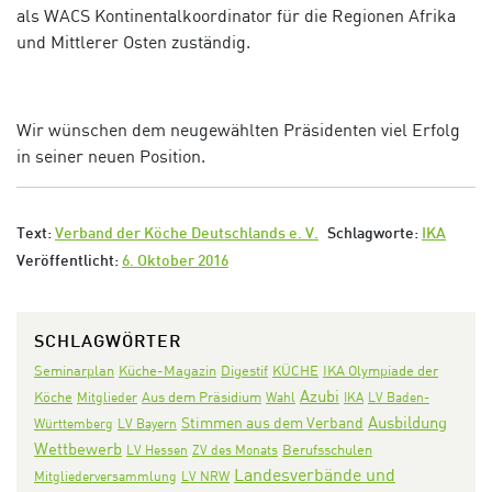
als WACS Kontinentalkoordinator für die Regionen Afrika
und Mittlerer Osten zuständig.
Wir wünschen dem neugewählten Präsidenten viel Erfolg
in seiner neuen Position.
Text:
Verband der Köche Deutschlands e. V.
Schlagworte:
IKA
Veröffentlicht:
6. Oktober 2016
SCHLAGWÖRTER
Seminarplan
Digestif
KÜCHE
IKA Olympiade der
Küche-Magazin
Azubi
Köche
Aus dem Präsidium
Mitglieder
Wahl
IKA
LV Baden-
Ausbildung
Stimmen aus dem Verband
Württemberg
LV Bayern
Wettbewerb
LV Hessen
ZV des Monats
Berufsschulen
Landesverbände und
Mitgliederversammlung
LV NRW