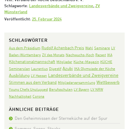
Text: Verband der Köche Deutschlands e. V.
Schlagworte:
Landesverbände und Zweigvereine
,
ZV
Münsterland
Veröffentlicht:
25. Februar 2024
SCHLAGWÖRTER
Rudolf Achenbach Preis
Aus dem Präsidium
Seminare
Wahl
LV
Nachwuchs-Koch
Baden-Württemberg
ZV des Monats
Rezept
IKA
Köchenationalmannschaft
KÜCHE
Mitglieder
Küche-Magazin
Azubi
Seminarplan
Digestif
IKA Olympiade der Köche
Laurentius
Landesverbände und Zweigvereine
Ausbildung
LV Hessen
Wettbewerb
Stimmen aus dem Verband
Mitgliederversammlung
Young Chefs Unplugged
Berufsschulen
LV Bayern
LV NRW
Corona
Nachhaltigkeit
ÄHNLICHE BEITRÄGE
Den Geheimnissen der Sterneküche auf der Spur
Sommer, Sonne, Steaks