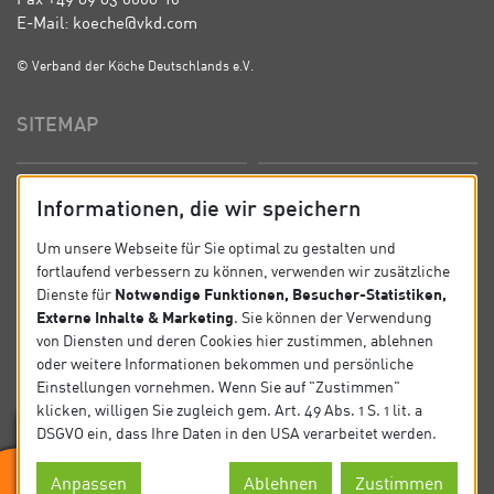
E-Mail: koeche@vkd.com
© Verband der Köche Deutschlands e.V.
SITEMAP
Startseite
Über uns
Informationen, die wir speichern
Präsidium
Satzung
Um unsere Webseite für Sie optimal zu gestalten und
fortlaufend verbessern zu können, verwenden wir zusätzliche
News
Kontakt
Notwendige Funktionen, Besucher-Statistiken,
Dienste für
Externe Inhalte & Marketing
. Sie können der Verwendung
Datenschutz
Impressum
von Diensten und deren Cookies hier zustimmen, ablehnen
oder weitere Informationen bekommen und persönliche
Einstellungen vornehmen. Wenn Sie auf "Zustimmen"
SOCIAL
klicken, willigen Sie zugleich gem. Art. 49 Abs. 1 S. 1 lit. a
DSGVO ein, dass Ihre Daten in den USA verarbeitet werden.
Folgen Sie uns auf Social Media.
Anpassen
Ablehnen
Zustimmen