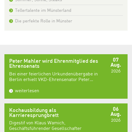
Tellertalente im Münsterland
Die perfekte Rolle in Münster
07
Peter Mahler wird Ehrenmitglied des
Aug.
Ehrensenats
2026
Bei einer feierlichen Urkundenübergabe in
Berlin erhielt VKD-Ehrensenator Peter...
weiterlesen
06
Kochausbildung als
Aug.
Karrieresprungbrett
2026
Digestif von Klaus Wamich,
Geschäftsführender Gesellschafter