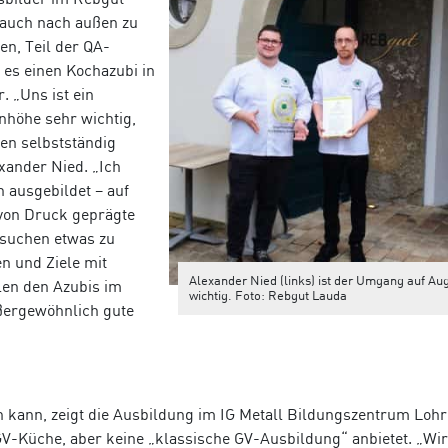
 auch nach außen zu
en, Teil der QA-
 es einen Kochazubi in
 „Uns ist ein
nhöhe sehr wichtig,
en selbstständig
xander Nied. „Ich
 ausgebildet – auf
 von Druck geprägte
ersuchen etwas zu
n und Ziele mit
Alexander Nied (links) ist der Umgang auf A
len den Azubis im
wichtig. Foto: Rebgut Lauda
ßergewöhnlich gute
n kann, zeigt die Ausbildung im IG Metall
Bildungszentrum Lohr
GV-Küche, aber keine „klassische GV-Ausbildung“ anbietet. „Wir