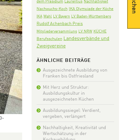
Suchen
dem Präsidium
Laurentius
Nachhaltigkeit
Nachwuchs-Koch
IKA Olympiade der Köche
IKA
Wahl
LV Bayern
LV Baden-Württemberg
Rudolf Achenbach Preis
KÜCHE
Mitgliederversammlung
LV NRW
Landesverbände und
Berufsschulen
Zweigvereine
ÄHNLICHE BEITRÄGE
Ausgezeichnete Ausbildung von
Franken bis Ostfriesland
Mit Herz und Struktur:
Ausbildungskultur in
ausgezeichneten Küchen
Ausbildungssiegel: Verdient,
vergeben, verlängert
KD-
Nachhaltigkeit, Kreativität und
Wertschätzung in der
Kochausbildung