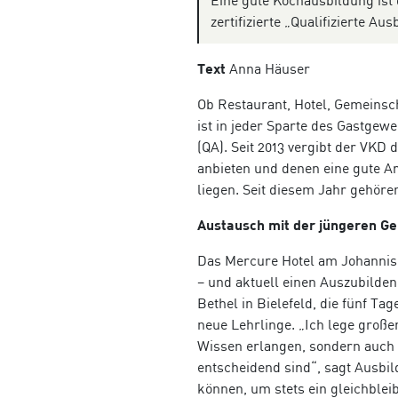
Eine gute Kochausbildung ist
zertifizierte „Qualifizierte A
Text
Anna Häuser
Ob Restaurant, Hotel, Gemeins
ist in jeder Sparte des Gastgew
(QA). Seit 2013 vergibt der VKD 
anbieten und denen eine gute 
liegen. Seit diesem Jahr gehöre
Austausch mit der jüngeren Ge
Das Mercure Hotel am Johannisb
– und aktuell einen Auszubilde
Bethel in Bielefeld, die fünf T
neue Lehrlinge. „Ich lege große
Wissen erlangen, sondern auch p
entscheidend sind“, sagt Ausbild
können, um stets ein gleichble