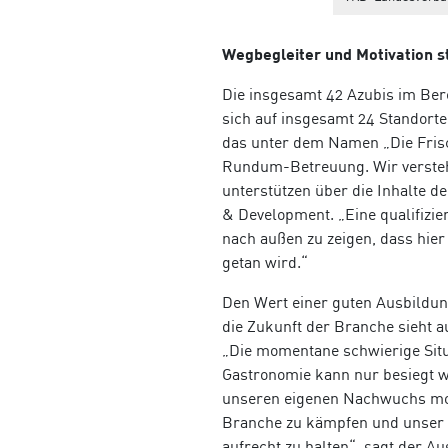
Wegbegleiter und Motivation s
Die insgesamt 42 Azubis im Be
sich auf insgesamt 24
Standorte
das unter dem Namen „Die Frisc
Rundum-Betreuung. Wir verstehe
unterstützen über die Inhalte d
& Development. „
Eine qualifizi
nach außen zu zeigen, dass hier
getan wird.“
Den Wert einer guten Ausbildun
die Zukunft der Branche sieht 
„Die momentane schwierige Situ
Gastronomie kann nur besiegt 
unseren eigenen Nachwuchs moti
Branche zu kämpfen und unser
aufrecht zu halten“, sagt der A