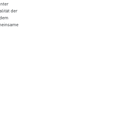
unter
lität der
 dem
emeinsame