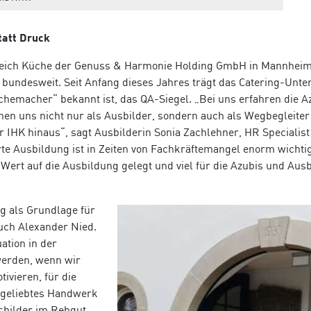
tatt Druck
reich Küche der Genuss & Harmonie Holding GmbH in Mannheim 
 bundesweit. Seit Anfang dieses Jahres trägt das Catering-Unt
hemacher“ bekannt ist, das QA-Siegel. „Bei uns erfahren die A
n uns nicht nur als Ausbilder, sondern auch als Wegbegleiter
er IHK hinaus“, sagt Ausbilderin
Sonia Zachlehner, HR Specialist
erte Ausbildung ist in Zeiten von Fachkräftemangel enorm wichti
 Wert auf die Ausbildung gelegt und viel für die Azubis und Ausb
g als Grundlage für
auch Alexander Nied.
ation in der
werden, wenn wir
vieren, für die
 geliebtes Handwerk
usbilder im Rebgut