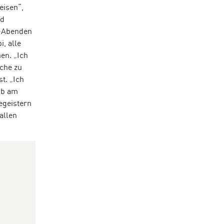
eisen“,
nd
Q-Abenden
i, alle
en. „Ich
che zu
t. „Ich
rb am
egeistern
allen