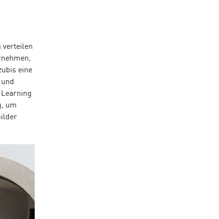
verteilen
ernehmen,
zubis eine
 und
 Learning
g, um
ilder