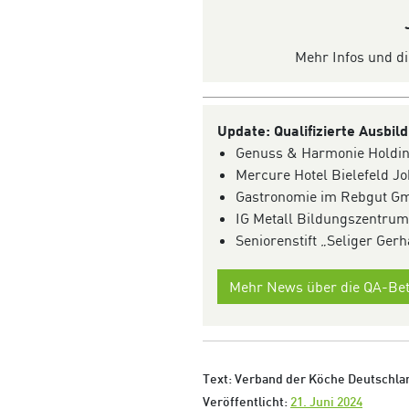
Mehr Infos und di
Update: Qualifizierte Ausbil
Genuss & Harmonie Holdi
Mercure Hotel Bielefeld J
Gastronomie im Rebgut Gm
IG Metall Bildungszentrum
Seniorenstift „Seliger Ger
Mehr News über die QA-Bet
Text: Verband der Köche Deutschlan
Veröffentlicht:
21. Juni 2024