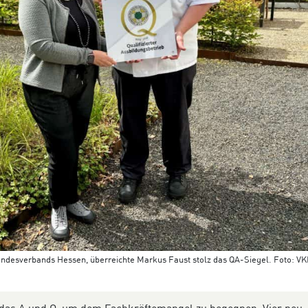
ndesverbands Hessen, überreichte Markus Faust stolz das QA-Siegel. Foto: V