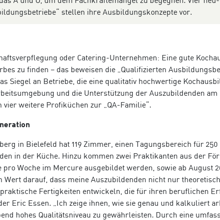
 das A und O, um dem Fachkräftemangel zu begegnen. Vier neu-
usbildungsbetriebe“ stellen ihre Ausbildungskonzepte vor.
chaftsverpflegung oder Catering-Unternehmen: Eine gute Kocha
erbes zu finden – das beweisen die „Qualifizierten Ausbildungsbe
das Siegel an Betriebe, die eine qualitativ hochwertige Kochausb
Arbeitsumgebung und die Unterstützung der Auszubildenden am
n vier weitere Profiküchen zur „QA-Familie“.
neration
erg in Bielefeld hat 119 Zimmer, einen Tagungsbereich für 250
nden in der Küche. Hinzu kommen zwei Praktikanten aus der Fö
age pro Woche im Mercure ausgebildet werden, sowie ab August 
n Wert darauf, dass meine Auszubildenden nicht nur theoretisc
raktische Fertigkeiten entwickeln, die für ihren beruflichen Er
er Eric Essen. „Ich zeige ihnen, wie sie genau und kalkuliert ar
ibend hohes Qualitätsniveau zu gewährleisten. Durch eine umfas