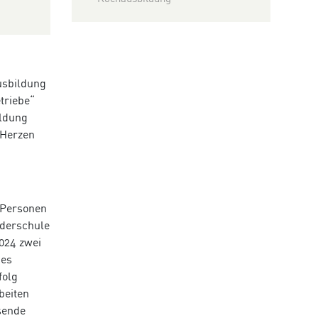
usbildung
triebe“
ildung
 Herzen
 Personen
rderschule
2024 zwei
hes
folg
beiten
sende