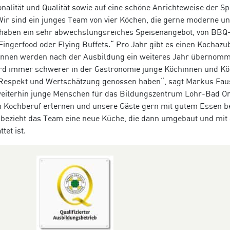
onalität und Qualität sowie auf eine schöne Anrichteweise der Sp
Wir sind ein junges Team von vier Köchen, die gerne moderne u
r haben ein sehr abwechslungsreiches Speisenangebot, von BB
Fingerfood oder Flying Buffets.“ Pro Jahr gibt es einen Kochazub
innen werden nach der Ausbildung ein weiteres Jahr übernomm
ird immer schwerer in der Gastronomie junge Köchinnen und Kö
t Respekt und Wertschätzung genossen haben“, sagt Markus Faus
weiterhin junge Menschen für das
Bildungszentrum Lohr-Bad O
n Kochberuf erlernen und unsere Gäste gern mit gutem Essen b
ezieht das Team eine neue Küche, die dann umgebaut und mit 
tet ist.