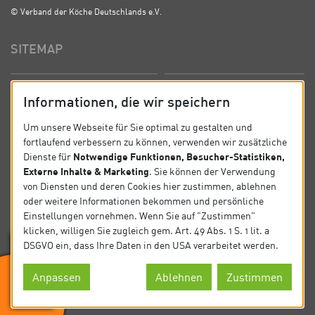
© Verband der Köche Deutschlands e.V.
SITEMAP
Startseite
Über uns
Informationen, die wir speichern
Präsidium
Satzung
Um unsere Webseite für Sie optimal zu gestalten und
fortlaufend verbessern zu können, verwenden wir zusätzliche
News
Kontakt
Notwendige Funktionen, Besucher-Statistiken,
Dienste für
Externe Inhalte & Marketing
. Sie können der Verwendung
Datenschutz
Impressum
von Diensten und deren Cookies hier zustimmen, ablehnen
oder weitere Informationen bekommen und persönliche
Einstellungen vornehmen. Wenn Sie auf "Zustimmen"
SOCIAL
klicken, willigen Sie zugleich gem. Art. 49 Abs. 1 S. 1 lit. a
DSGVO ein, dass Ihre Daten in den USA verarbeitet werden.
Folgen Sie uns auf Social Media.
Anpassen
Ablehnen
Zustimmen