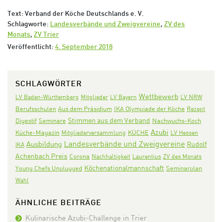
Text: Verband der Köche Deutschlands e. V.
Schlagworte:
Landesverbände und Zweigvereine
,
ZV des
Monats
,
ZV Trier
Veröffentlicht:
4. September 2018
SCHLAGWÖRTER
Wettbewerb
LV Baden-Württemberg
Mitglieder
LV Bayern
LV NRW
Aus dem Präsidium
IKA Olympiade der Köche
Berufsschulen
Rezept
Stimmen aus dem Verband
Digestif
Seminare
Nachwuchs-Koch
Azubi
KÜCHE
Küche-Magazin
Mitgliederversammlung
LV Hessen
Landesverbände und Zweigvereine
Ausbildung
Rudolf
IKA
Achenbach Preis
Corona
Nachhaltigkeit
Laurentius
ZV des Monats
Köchenationalmannschaft
Seminarplan
Young Chefs Unplugged
Wahl
ÄHNLICHE BEITRÄGE
Kulinarische Azubi-Challenge in Trier