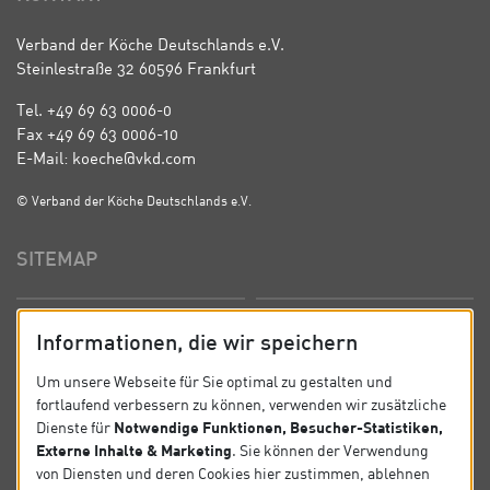
Verband der Köche Deutschlands e.V.
Steinlestraße 32 60596 Frankfurt
Tel. +49 69 63 0006-0
Fax +49 69 63 0006-10
E-Mail: koeche@vkd.com
© Verband der Köche Deutschlands e.V.
SITEMAP
Startseite
Über uns
Informationen, die wir speichern
Präsidium
Satzung
Um unsere Webseite für Sie optimal zu gestalten und
fortlaufend verbessern zu können, verwenden wir zusätzliche
News
Kontakt
Notwendige Funktionen, Besucher-Statistiken,
Dienste für
Externe Inhalte & Marketing
. Sie können der Verwendung
Datenschutz
Impressum
von Diensten und deren Cookies hier zustimmen, ablehnen