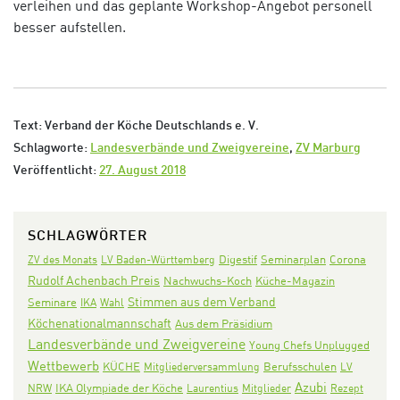
verleihen und das geplante Workshop-Angebot personell
besser aufstellen.
Text: Verband der Köche Deutschlands e. V.
Schlagworte:
Landesverbände und Zweigvereine
,
ZV Marburg
Veröffentlicht:
27. August 2018
SCHLAGWÖRTER
Digestif
Seminarplan
Corona
ZV des Monats
LV Baden-Württemberg
Rudolf Achenbach Preis
Nachwuchs-Koch
Küche-Magazin
Stimmen aus dem Verband
Seminare
IKA
Wahl
Köchenationalmannschaft
Aus dem Präsidium
Landesverbände und Zweigvereine
Young Chefs Unplugged
Wettbewerb
KÜCHE
Mitgliederversammlung
Berufsschulen
LV
Azubi
IKA Olympiade der Köche
NRW
Laurentius
Mitglieder
Rezept