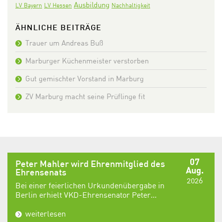
Ausbildung
LV Bayern
LV Hessen
Nachhaltigkeit
ÄHNLICHE BEITRÄGE
Trauer um Andreas Buß
Marburger Küchenmeister verstorben
Gut gemischter Vorstand in Marburg
ZV Marburg macht seine Prüflinge fit
07
Peter Mahler wird Ehrenmitglied des
Aug.
Ehrensenats
2026
Bei einer feierlichen Urkundenübergabe in
Berlin erhielt VKD-Ehrensenator Peter...
weiterlesen