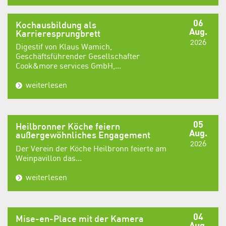
06
Kochausbildung als
Aug.
Karrieresprungbrett
2026
Digestif von Klaus Wamich,
Geschäftsführender Gesellschafter
Cook&more services GmbH,...
weiterlesen
05
Heilbronner Köche feiern
Aug.
außergewöhnliches Engagement
2026
Der Verein der Köche Heilbronn feierte am
Weinpavillon das...
weiterlesen
04
Mise-en-Place mit der Kamera
Aug.