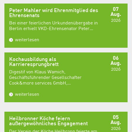
07
Peter Mahler wird Ehrenmitglied des
Aug.
Ehrensenats
2026
Bei einer feierlichen Urkundenübergabe in
Berlin erhielt VKD-Ehrensenator Peter...
weiterlesen
06
Kochausbildung als
Aug.
Karrieresprungbrett
2026
Digestif von Klaus Wamich,
Geschäftsführender Gesellschafter
Cook&more services GmbH,...
weiterlesen
05
Heilbronner Köche feiern
Aug.
außergewöhnliches Engagement
2026
Der Verein der Köche Heilbronn feierte am