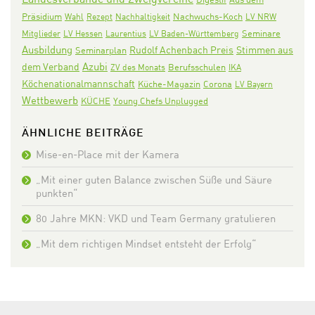
Präsidium
Nachwuchs-Koch
Wahl
Rezept
Nachhaltigkeit
LV NRW
Seminare
Mitglieder
LV Hessen
Laurentius
LV Baden-Württemberg
Ausbildung
Rudolf Achenbach Preis
Stimmen aus
Seminarplan
Azubi
dem Verband
ZV des Monats
Berufsschulen
IKA
Köchenationalmannschaft
Corona
Küche-Magazin
LV Bayern
Wettbewerb
KÜCHE
Young Chefs Unplugged
ÄHNLICHE BEITRÄGE
Mise-en-Place mit der Kamera
„Mit einer guten Balance zwischen Süße und Säure
punkten“
80 Jahre MKN: VKD und Team Germany gratulieren
„Mit dem richtigen Mindset entsteht der Erfolg“