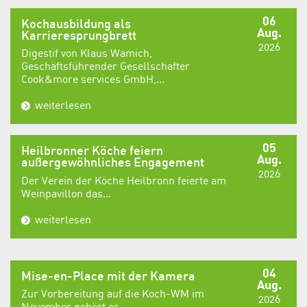
06
Kochausbildung als
Aug.
Karrieresprungbrett
2026
Digestif von Klaus Wamich,
Geschäftsführender Gesellschafter
Cook&more services GmbH,...
weiterlesen
05
Heilbronner Köche feiern
Aug.
außergewöhnliches Engagement
2026
Der Verein der Köche Heilbronn feierte am
Weinpavillon das...
weiterlesen
04
Mise-en-Place mit der Kamera
Aug.
Zur Vorbereitung auf die Koch-WM im
2026
November gehört es...