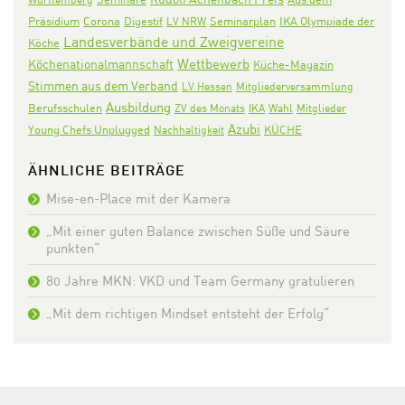
Präsidium
Corona
Digestif
Seminarplan
IKA Olympiade der
LV NRW
Landesverbände und Zweigvereine
Köche
Wettbewerb
Köchenationalmannschaft
Küche-Magazin
Stimmen aus dem Verband
LV Hessen
Mitgliederversammlung
Ausbildung
Berufsschulen
ZV des Monats
IKA
Wahl
Mitglieder
Azubi
KÜCHE
Young Chefs Unplugged
Nachhaltigkeit
ÄHNLICHE BEITRÄGE
Mise-en-Place mit der Kamera
„Mit einer guten Balance zwischen Süße und Säure
punkten“
80 Jahre MKN: VKD und Team Germany gratulieren
„Mit dem richtigen Mindset entsteht der Erfolg“