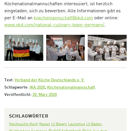
Köchenationalmannschaften interessiert, ist herzlich
eingeladen, sich zu bewerben. Alle Informationen gibt es
per E-Mail an
koechemannschaft@vkd.com
oder online:
www.vkd.com/national-culinary-team-germany/
.
Text:
Verband der Köche Deutschlands e. V.
Schlagworte:
IKA 2020
,
Köchenationalmannschaft
Veröffentlicht:
20. März 2020
SCHLAGWÖRTER
Nachwuchs-Koch
Rezept
LV Bayern
Laurentius
LV Baden-
Rudolf Achenbach Preis
Seminare
Aus dem
Württemberg