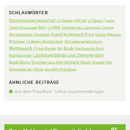
SCHLAGWÖRTER
Köchenationalmannschaft
KÜCHE
LV Hessen
LV Bayern
Young
Seminarplan
Corona
Chefs Unplugged
Wahl
LV NRW
Laurentius
Rudolf Achenbach Preis
Seminare
Berufsschulen
Küche-Magazin
Mitglieder
LV Baden-Württemberg
Mitgliederversammlung
Wettbewerb
Azubi
Nachwuchs-Koch
ZV des Monats
IKA
Landesverbände und Zweigvereine
Nachhaltigkeit
Ausbildung
Stimmen aus dem Verband
Digestif
IKA
Rezept
Olympiade der Köche
Aus dem Präsidium
ÄHNLICHE BEITRÄGE
Aus dem Präsidium: Lehrer zusammenbringen
07