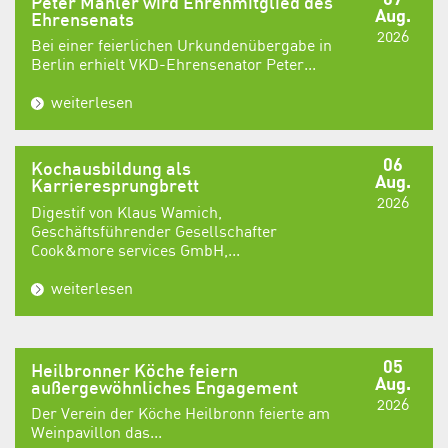
Peter Mahler wird Ehrenmitglied des
Aug.
Ehrensenats
2026
Bei einer feierlichen Urkundenübergabe in
Berlin erhielt VKD-Ehrensenator Peter...
weiterlesen
06
Kochausbildung als
Aug.
Karrieresprungbrett
2026
Digestif von Klaus Wamich,
Geschäftsführender Gesellschafter
Cook&more services GmbH,...
weiterlesen
05
Heilbronner Köche feiern
Aug.
außergewöhnliches Engagement
2026
Der Verein der Köche Heilbronn feierte am
Weinpavillon das...