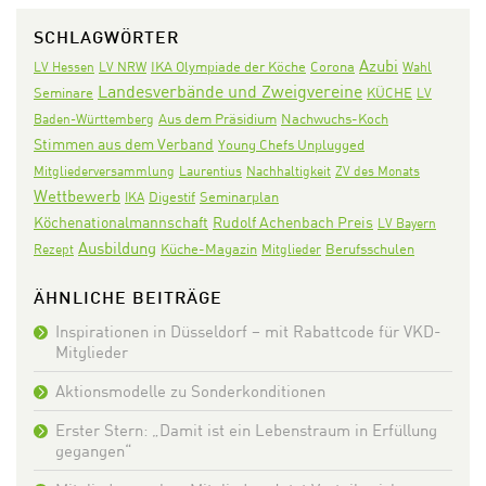
SCHLAGWÖRTER
Azubi
IKA Olympiade der Köche
Corona
LV Hessen
LV NRW
Wahl
Landesverbände und Zweigvereine
Seminare
KÜCHE
LV
Aus dem Präsidium
Nachwuchs-Koch
Baden-Württemberg
Stimmen aus dem Verband
Young Chefs Unplugged
Mitgliederversammlung
Laurentius
Nachhaltigkeit
ZV des Monats
Wettbewerb
Digestif
Seminarplan
IKA
Köchenationalmannschaft
Rudolf Achenbach Preis
LV Bayern
Ausbildung
Rezept
Küche-Magazin
Mitglieder
Berufsschulen
ÄHNLICHE BEITRÄGE
Inspirationen in Düsseldorf – mit Rabattcode für VKD-
Mitglieder
Aktionsmodelle zu Sonderkonditionen
Erster Stern: „Damit ist ein Lebenstraum in Erfüllung
gegangen“