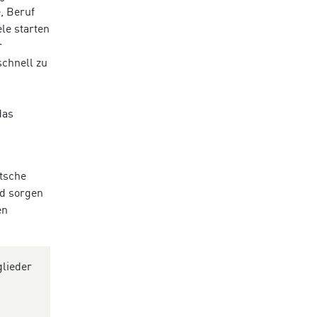
, Beruf
le starten
r
schnell zu
das
n
utsche
nd sorgen
en
glieder