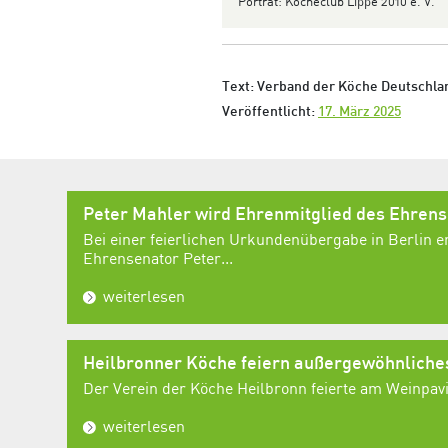
Porträt:
Köcheclub
Lippe 2010 e. V.
Text: Verband der Köche Deutschlan
Veröffentlicht:
17. März 2025
Peter Mahler wird Ehrenmitglied des Ehren
Bei einer feierlichen Urkundenübergabe in Berlin e
Ehrensenator Peter...
weiterlesen
Heilbronner Köche feiern außergewöhnlich
Der Verein der Köche Heilbronn feierte am Weinpavil
weiterlesen