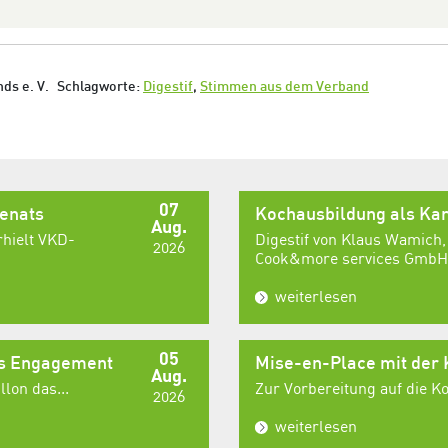
ds e. V.
Schlagworte:
Digestif
,
Stimmen aus dem Verband
07
senats
Kochausbildung als Kar
Aug.
rhielt VKD-
Digestif von Klaus Wamich,
2026
Cook&more services GmbH,
weiterlesen
05
es Engagement
Mise-en-Place mit der
Aug.
lon das...
Zur Vorbereitung auf die 
2026
weiterlesen