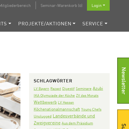
Mitgliederbereich
Seminar-Warenkorb (0)
Login
NTS
PROJEKTE/AKTIONEN
SERVICE
Newsletter
SCHLAGWÖRTER
Azubi
Digestif
Seminare
LV Bayern
Rezept
IKA Olympiade der Köche
ZV des Monats
Wettbewerb
LV Hessen
Köchenationalmannschaft
Young Chefs
Landesverbände und
Unplugged
Zweigvereine
Aus dem Präsidium