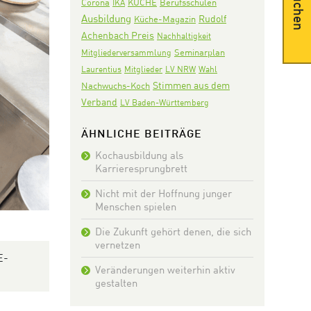
Suchen
Corona
KÜCHE
IKA
Berufsschulen
Ausbildung
Rudolf
Küche-Magazin
Achenbach Preis
Nachhaltigkeit
Seminarplan
Mitgliederversammlung
Laurentius
Mitglieder
LV NRW
Wahl
Stimmen aus dem
Nachwuchs-Koch
Verband
LV Baden-Württemberg
ÄHNLICHE BEITRÄGE
Kochausbildung als
Karrieresprungbrett
Nicht mit der Hoffnung junger
Menschen spielen
Die Zukunft gehört denen, die sich
vernetzen
E-
Veränderungen weiterhin aktiv
gestalten