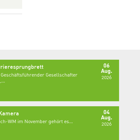
06
rieresprungbrett
Aug.
 Geschäftsführender Gesellschafter
2026
...
04
 Kamera
Aug.
Koch-WM im November gehört es...
2026