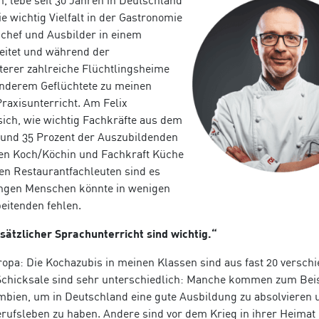
, lebe seit 30
Jahren in Deutschland
e wichtig Vielfalt in der Gastronomie
enchef und Ausbilder in einem
eitet und während der
terer zahlreiche Flüchtlingsheime
 anderem Geflüchtete zu meinen
raxisunterricht. Am Felix
sich, wie wichtig Fachkräfte aus dem
Rund 35 Prozent der Auszubildenden
fen Koch/Köchin und Fachkraft Küche
en Restaurantfachleuten sind es
ungen Menschen könnte in wenigen
beitenden fehlen.
sätzlicher Sprachunterricht sind wichtig.“
ropa: Die Kochazubis in meinen Klassen sind aus fast 20 versch
Schicksale sind sehr unterschiedlich: Manche kommen zum Beis
umbien, um in Deutschland eine gute Ausbildung zu absolvieren 
ufsleben zu haben. Andere sind vor dem Krieg in ihrer Heimat