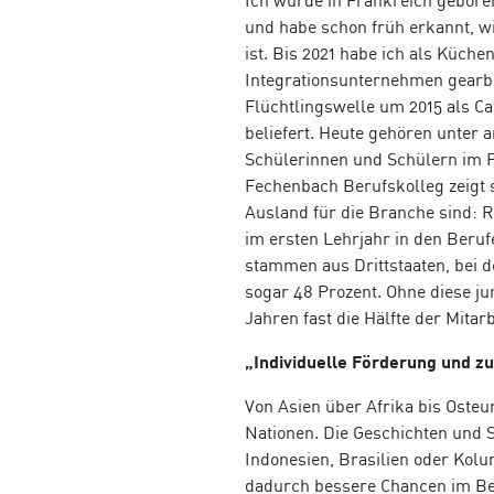
Ich wurde in Frankreich geboren
und habe schon früh erkannt, wi
ist. Bis 2021 habe ich als Küch
Integrationsunternehmen gearb
Flüchtlingswelle um 2015 als Ca
beliefert. Heute gehören unter
Schülerinnen und Schülern im P
Fechenbach Berufskolleg zeigt 
Ausland für die Branche sind: 
im ersten Lehrjahr in den Beru
stammen aus Drittstaaten, bei d
sogar 48 Prozent. Ohne diese j
Jahren fast die Hälfte der Mitar
„Individuelle Förderung und zu
Von Asien über Afrika bis Osteu
Nationen. Die Geschichten und 
Indonesien, Brasilien oder Kol
dadurch bessere Chancen im Ber