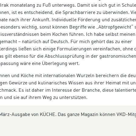
Irak monatelang zu Fuß unterwegs. Damit sie sich gut in Schule
nnen, ist es entscheidend, die Sprachbarriere zu überwinden. Vie
te nach ihrer Ankunft. Individuelle Förderung und zusätzliche
esonders wichtig, sonst können Begriffe wie „Abtropfgewicht“ 
ssverständnissen beim Kochen führen. Ich habe selbst meinen
emacht – natürlich auf Deutsch. Für mich gehört das zu einer
lerdings ließen sich einige Formulierungen vereinfachen, ohne 
Das gilt ebenso für die Abschlussprüfung in der gastronomische
npassung wäre eine Überlegung wert.
innen und Köche mit internationalen Wurzeln bereichern die de
ngen Gewürze und kulinarisches Wissen aus ihrer Heimat mit u
chmack. Es ist daher im Interesse der Branche, diese talentiert
 und sie auf ihrem Weg zu unterstützen.
der März-Ausgabe von KÜCHE. Das ganze Magazin können VKD-Mit