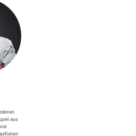
iedenen
piel aus
und
 geflohen