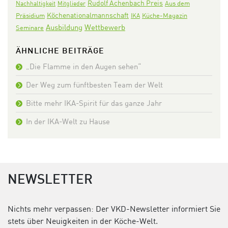
Rudolf Achenbach Preis
Aus dem
Nachhaltigkeit
Mitglieder
Köchenationalmannschaft
Präsidium
IKA
Küche-Magazin
Ausbildung
Wettbewerb
Seminare
ÄHNLICHE BEITRÄGE
„Die Flamme in den Augen sehen“
Der Weg zum fünftbesten Team der Welt
Bitte mehr IKA-Spirit für das ganze Jahr
In der IKA-Welt zu Hause
NEWSLETTER
Nichts mehr verpassen: Der VKD-Newsletter informiert Sie
stets über Neuigkeiten in der Köche-Welt.