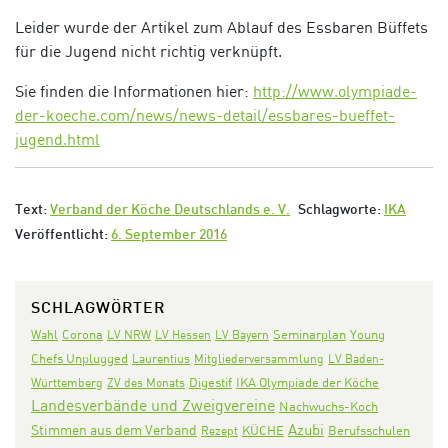
Leider wurde der Artikel zum Ablauf des Essbaren Büffets
für die Jugend nicht richtig verknüpft.
Sie finden die Informationen hier:
http://www.olympiade-
der-koeche.com/news/news-detail/essbares-bueffet-
jugend.html
Text:
Verband der Köche Deutschlands e. V.
Schlagworte:
IKA
Veröffentlicht:
6. September 2016
SCHLAGWÖRTER
Corona
Seminarplan
Wahl
LV NRW
LV Hessen
LV Bayern
Young
Chefs Unplugged
Laurentius
Mitgliederversammlung
LV Baden-
Digestif
IKA Olympiade der Köche
Württemberg
ZV des Monats
Landesverbände und Zweigvereine
Nachwuchs-Koch
Azubi
Stimmen aus dem Verband
KÜCHE
Rezept
Berufsschulen