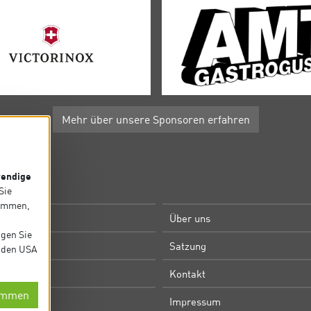
Mehr über unsere Sponsoren erfahren
endige
P
 Sie
timmen,
e
Über uns
igen Sie
m
Satzung
in den USA
Kontakt
immen
utz
Impressum