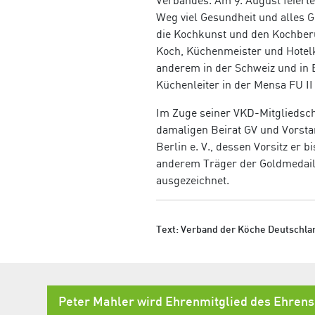
Verbandes. Am 9. August feierte
Weg viel Gesundheit und alles 
die Kochkunst und den Kochberuf
Koch, Küchenmeister und Hotelk
anderem in der Schweiz und in B
Küchenleiter in der Mensa FU I
Im Zuge seiner VKD-Mitgliedscha
damaligen Beirat GV und Vorsta
Berlin e. V., dessen Vorsitz er 
anderem Träger der Goldmedail
ausgezeichnet.
Text: Verband der Köche Deutschlan
Peter Mahler wird Ehrenmitglied des Ehren