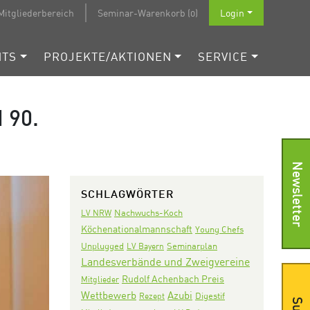
Mitgliederbereich
Seminar-Warenkorb (0)
Login
NTS
PROJEKTE/AKTIONEN
SERVICE
90.
Newsletter
SCHLAGWÖRTER
Nachwuchs-Koch
LV NRW
Köchenationalmannschaft
Young Chefs
Seminarplan
Unplugged
LV Bayern
Landesverbände und Zweigvereine
Rudolf Achenbach Preis
Mitglieder
Wettbewerb
Azubi
Digestif
Rezept