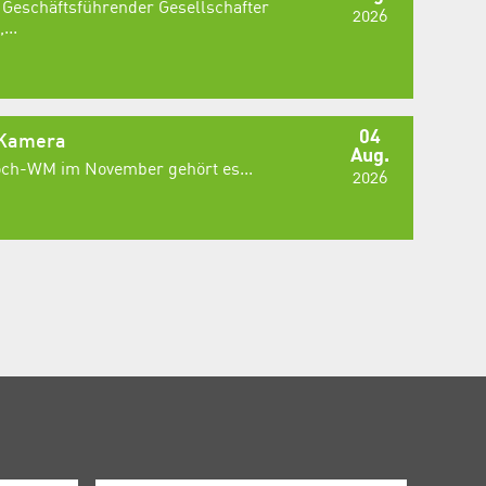
 Geschäftsführender Gesellschafter
2026
...
04
 Kamera
Aug.
Koch-WM im November gehört es...
2026