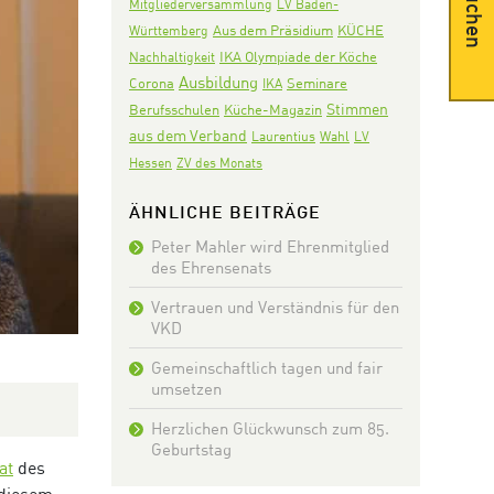
Suchen
Mitgliederversammlung
LV Baden-
Aus dem Präsidium
KÜCHE
Württemberg
IKA Olympiade der Köche
Nachhaltigkeit
Ausbildung
Corona
Seminare
IKA
Stimmen
Berufsschulen
Küche-Magazin
aus dem Verband
Laurentius
Wahl
LV
Hessen
ZV des Monats
ÄHNLICHE BEITRÄGE
Peter Mahler wird Ehrenmitglied
des Ehrensenats
Vertrauen und Verständnis für den
VKD
Gemeinschaftlich tagen und fair
umsetzen
Herzlichen Glückwunsch zum 85.
Geburtstag
at
des