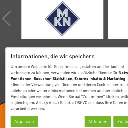
Informationen, die wir speichern
Um unsere Webseite für Sie optimal zu gestalten und fortlaufend
Notw
verbessern zu können, verwenden wir zusätzliche Dienste für
KONTAKT
SITEMA
Funktionen, Besucher-Statistiken, Externe Inhalte & Marketing
.
können der Verwendung von Diensten und deren Cookies hier zus
Verband der Köche Deutschlands e.V.
Startseit
ablehnen oder weitere Informationen bekommen und persönliche
Steinlestraße 32 60596 Frankfurt
Einstellungen vornehmen. Wenn Sie auf "Zustimmen" klicken, will
Präsidiu
zugleich gem. Art. 49 Abs. 1 S. 1 lit. a DSGVO ein, dass Ihre Daten 
Tel. +49 69 63 0006-0
verarbeitet werden.
Fax +49 69 63 0006-10
News
E-Mail: koeche@vkd.com
Anpassen
Ablehnen
Zust
Wir sind Ausrichter
Datensch
© Verband der Köche Deutschlands e.V.