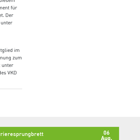
 diesem
ment für
t. Der
 unter
tglied im
innung zum
t unter
 des VKD
06
rieresprungbrett
Aug.