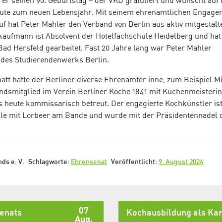
 er seinen 90. Geburtstag – der VKD gratuliert und wünscht auf
Gute zum neuen Lebensjahr. Mit seinem ehrenamtlichen Engage
 hat Peter Mahler den Verband von Berlin aus aktiv mitgestalte
aufmann ist Absolvent der Hotelfachschule Heidelberg und hat
ad Hersfeld gearbeitet. Fast 20 Jahre lang war Peter Mahler
I des Studierendenwerks Berlin.
ft hatte der Berliner diverse Ehrenämter inne, zum Beispiel Mi
ndsmitglied im Verein Berliner Köche 1841 mit Küchenmeister
bis heute kommissarisch betreut. Der engagierte Kochkünstler is
le mit Lorbeer am Bande und wurde mit der Präsidentennadel
ds e. V.
Schlagworte:
Ehrensenat
Veröffentlicht:
9. August 2024
07
senats
Kochausbildung als Kar
Aug.