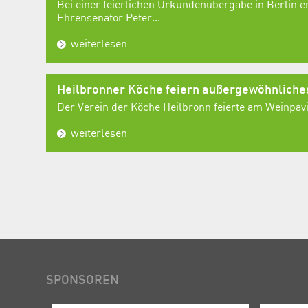
Bei einer feierlichen Urkundenübergabe in Berlin e
Ehrensenator Peter...
weiterlesen
Heilbronner Köche feiern außergewöhnlich
Der Verein der Köche Heilbronn feierte am Weinpavil
weiterlesen
SPONSOREN