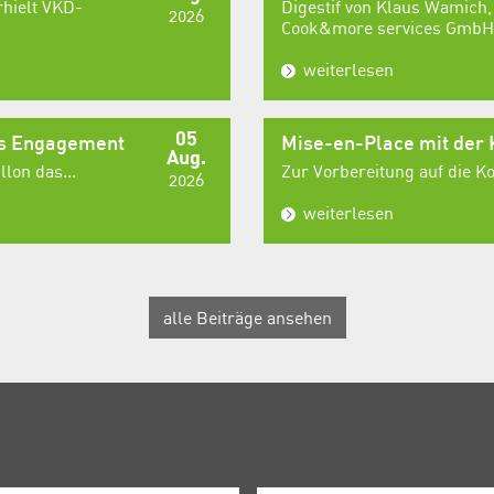
rhielt VKD-
Digestif von Klaus Wamich,
2026
Cook&more services GmbH,
weiterlesen
05
es Engagement
Mise-en-Place mit der
Aug.
lon das...
Zur Vorbereitung auf die 
2026
weiterlesen
alle Beiträge ansehen