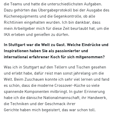
die Teams und hatte die unterschiedlichsten Aufgaben.
Dazu gehörte
n
das Übergabeprotokoll bei der Ausgabe des
Küchenequipments und die Gegenkontrolle, ob alle
Richtlinien eingehalten wurden.
Ich bin dankbar, dass
mein Arbeitgeber mich für diese Zeit beurlaubt hat, um die
IKA erleben
und genießen
zu dürfen.
In Stuttgart war die Welt zu Gast. Welche Eindrücke und
Inspirationen haben Sie als passionierte
r und
international erfahrener Koch für sich mitgenommen?
Was ich in Stuttgart auf den Tellern und Tischen gesehen
und erlebt habe, dafür reist man sonst jahrelang um die
Welt. Beim Zuschauen konnte ich sehr viel lernen und fand
es schön, dass die moderne Crossover-Küche so viele
spannende Komponenten mitbringt.
In guter Erinnerung
habe ich die
dänische Nationalmannschaf
t
,
ihr
Handwerk,
die Techniken
und
der Geschmack
ihrer
Gerichte
ha
ben
mich begeister
t,
das war
schon
toll.