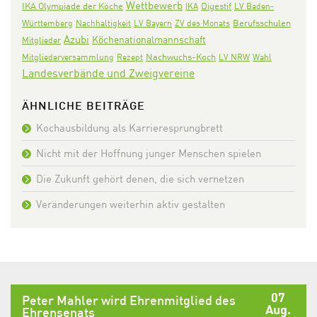
Wettbewerb
IKA Olympiade der Köche
Digestif
IKA
LV Baden-
Württemberg
Nachhaltigkeit
LV Bayern
ZV des Monats
Berufsschulen
Azubi
Köchenationalmannschaft
Mitglieder
Nachwuchs-Koch
Mitgliederversammlung
Rezept
LV NRW
Wahl
Landesverbände und Zweigvereine
ÄHNLICHE BEITRÄGE
Kochausbildung als Karrieresprungbrett
Nicht mit der Hoffnung junger Menschen spielen
Die Zukunft gehört denen, die sich vernetzen
Veränderungen weiterhin aktiv gestalten
07
Peter Mahler wird Ehrenmitglied des
Aug.
Ehrensenats