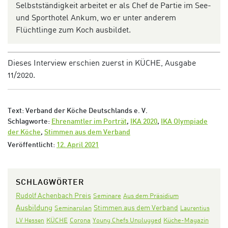
Selbstständigkeit
arbeitet
er als Chef
de
Partie
im See-
und Sporthotel
Ankum
, wo er unter anderem
Flüchtlinge zum Koch ausbildet.
Dieses Interview erschien zuerst in KÜCHE, Ausgabe
11/2020.
Text: Verband der Köche Deutschlands e. V.
Schlagworte:
Ehrenamtler im Porträt
,
IKA 2020
,
IKA Olympiade
der Köche
,
Stimmen aus dem Verband
Veröffentlicht:
12. April 2021
SCHLAGWÖRTER
Rudolf Achenbach Preis
Seminare
Aus dem Präsidium
Ausbildung
Stimmen aus dem Verband
Seminarplan
Laurentius
KÜCHE
Corona
LV Hessen
Young Chefs Unplugged
Küche-Magazin