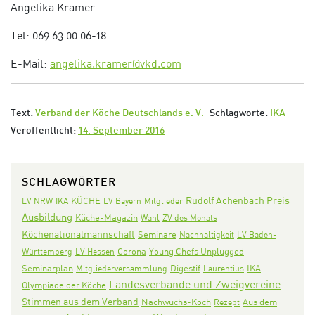
Angelika Kramer
Tel: 069 63 00 06-18
E-Mail:
angelika.kramer@vkd.com
Text:
Verband der Köche Deutschlands e. V.
Schlagworte:
IKA
Veröffentlicht:
14. September 2016
SCHLAGWÖRTER
Rudolf Achenbach Preis
KÜCHE
LV NRW
IKA
LV Bayern
Mitglieder
Ausbildung
Küche-Magazin
Wahl
ZV des Monats
Köchenationalmannschaft
Seminare
Nachhaltigkeit
LV Baden-
Corona
Württemberg
LV Hessen
Young Chefs Unplugged
Seminarplan
Digestif
IKA
Mitgliederversammlung
Laurentius
Landesverbände und Zweigvereine
Olympiade der Köche
Stimmen aus dem Verband
Nachwuchs-Koch
Aus dem
Rezept