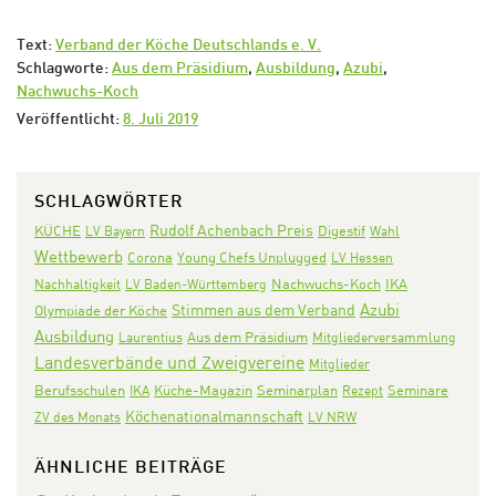
Text:
Verband der Köche Deutschlands e. V.
Schlagworte:
Aus dem Präsidium
,
Ausbildung
,
Azubi
,
Nachwuchs-Koch
Veröffentlicht:
8. Juli 2019
SCHLAGWÖRTER
Rudolf Achenbach Preis
KÜCHE
Digestif
LV Bayern
Wahl
Wettbewerb
Corona
Young Chefs Unplugged
LV Hessen
Nachwuchs-Koch
IKA
Nachhaltigkeit
LV Baden-Württemberg
Azubi
Stimmen aus dem Verband
Olympiade der Köche
Ausbildung
Aus dem Präsidium
Laurentius
Mitgliederversammlung
Landesverbände und Zweigvereine
Mitglieder
Seminarplan
Seminare
Berufsschulen
IKA
Küche-Magazin
Rezept
Köchenationalmannschaft
ZV des Monats
LV NRW
ÄHNLICHE BEITRÄGE