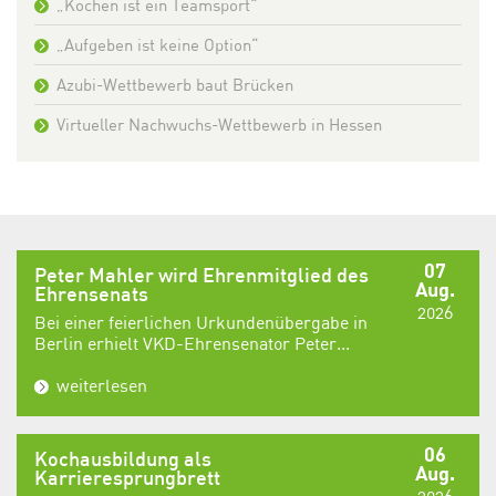
„Kochen ist ein Teamsport“
„Aufgeben ist keine Option“
Azubi-Wettbewerb baut Brücken
Virtueller Nachwuchs-Wettbewerb in Hessen
07
Peter Mahler wird Ehrenmitglied des
Aug.
Ehrensenats
2026
Bei einer feierlichen Urkundenübergabe in
Berlin erhielt VKD-Ehrensenator Peter...
weiterlesen
06
Kochausbildung als
Aug.
Karrieresprungbrett
2026