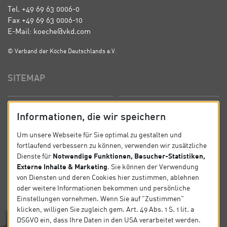
Tel. +49 69 63 0006-0
Fax +49 69 63 0006-10
E-Mail: koeche@vkd.com
© Verband der Köche Deutschlands e.V.
SITEMAP
Startseite
Über uns
Informationen, die wir speichern
Präsidium
Satzung
Um unsere Webseite für Sie optimal zu gestalten und
fortlaufend verbessern zu können, verwenden wir zusätzliche
News
Kontakt
Notwendige Funktionen, Besucher-Statistiken,
Dienste für
Externe Inhalte & Marketing
. Sie können der Verwendung
Datenschutz
Impressum
von Diensten und deren Cookies hier zustimmen, ablehnen
oder weitere Informationen bekommen und persönliche
Einstellungen vornehmen. Wenn Sie auf "Zustimmen"
SOCIAL
klicken, willigen Sie zugleich gem. Art. 49 Abs. 1 S. 1 lit. a
DSGVO ein, dass Ihre Daten in den USA verarbeitet werden.
Folgen Sie uns auf Social Media.