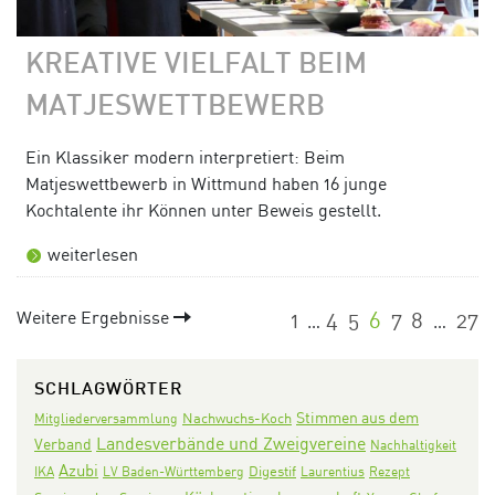
KREATIVE VIELFALT BEIM
MATJESWETTBEWERB
Ein Klassiker modern interpretiert: Beim
Matjeswettbewerb in Wittmund haben 16 junge
Kochtalente ihr Können unter Beweis gestellt.
weiterlesen
Weitere Ergebnisse
1
4
5
6
7
8
27
…
…
SCHLAGWÖRTER
Stimmen aus dem
Nachwuchs-Koch
Mitgliederversammlung
Landesverbände und Zweigvereine
Verband
Nachhaltigkeit
Azubi
Digestif
IKA
LV Baden-Württemberg
Laurentius
Rezept