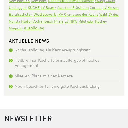
Köchenationalmannschaft
Seminarplan
Seminare
Young Chefs
KÜCHE
Aus dem Präsidium
Corona
Unplugged
LV Bayern
LV Hessen
Wettbewerb
IKA Olympiade der Köche
Berufsschulen
Wahl
ZV des
Rudolf Achenbach Preis
Monats
LV NRW
Mitglieder
Küche-
Ausbildung
Magazin
AKTUELLE NEWS
Kochausbildung als Karrieresprungbrett
Heilbronner Köche feiern außergewöhnliches
Engagement
Mise-en-Place mit der Kamera
Neun Gesichter für eine gute Kochausbildung
NEWSLETTER