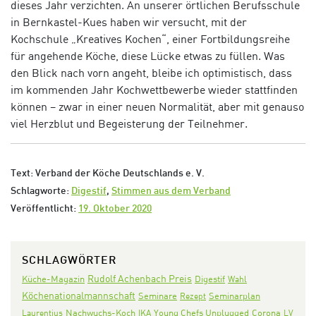
dieses Jahr verzichten
.
An unserer örtlichen Berufsschule
in Bernkastel
-Kues
haben wir
v
ersucht,
mit der
Kochschule „Kreatives Kochen“, einer Fortbildungsreihe
für angehende Köche,
d
iese Lücke etwas zu füllen.
Was
den Blick nach vorn angeht,
bleibe ich optimistisch, dass
im kommenden Jahr Kochwettbewerbe wieder stattfinden
können – zwar in einer neuen Normalität
,
aber mit
genauso
viel
Herzblut und Begeisterung der Teilnehmer.
Text: Verband der Köche Deutschlands e. V.
Schlagworte:
Digestif
,
Stimmen aus dem Verband
Veröffentlicht:
19. Oktober 2020
SCHLAGWÖRTER
Rudolf Achenbach Preis
Digestif
Küche-Magazin
Wahl
Köchenationalmannschaft
Seminare
Seminarplan
Rezept
Nachwuchs-Koch
Corona
Laurentius
IKA
Young Chefs Unplugged
LV