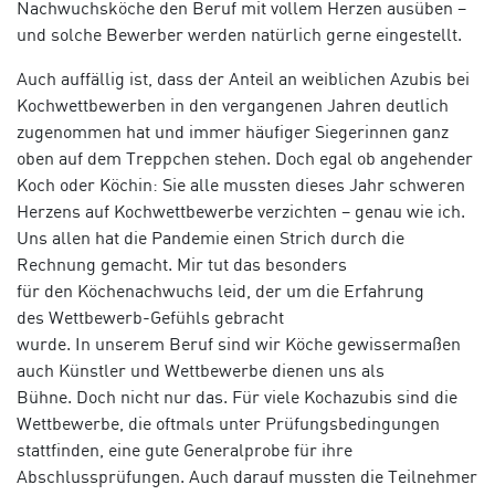
Nachwuchsköche den Beruf mit vollem Herzen ausüben
–
und solche
Bewerber werden natürlich gerne eingestellt.
Auch auffällig
ist, dass d
er
Anteil an weiblichen Azubis bei
Kochwettbewerben
in den
vergangenen
Jahren deutlich
zugenommen
hat
und immer häufiger
Siegerinnen ganz
oben auf dem Treppchen
stehen
.
Doch egal ob angehender
Koch oder Köchin:
S
ie
alle mussten dieses Jahr schweren
Herzens auf Kochwettbewerbe verzichten – genau wie ich.
Uns allen hat die
Pandemie
einen Strich durch die
Rechnung gemacht.
Mir tut das besonders
für
den
Köchenachwuchs
leid, der um die Erfahrung
des
Wettbewerb
-Gefühls gebracht
wurde.
In
unserem
Beruf sind wir Köche gewissermaßen
auch Künstler und Wettbewerbe dienen uns als
Bühne.
Doch nicht nur das. Für viele
Kochazubis
sind die
Wettbewerbe, die oftmals unter Prüfungsbedingungen
stattfinden, eine gute Generalprobe für ihre
Abschlussprüfungen.
Auch
darauf mussten die Teilnehmer