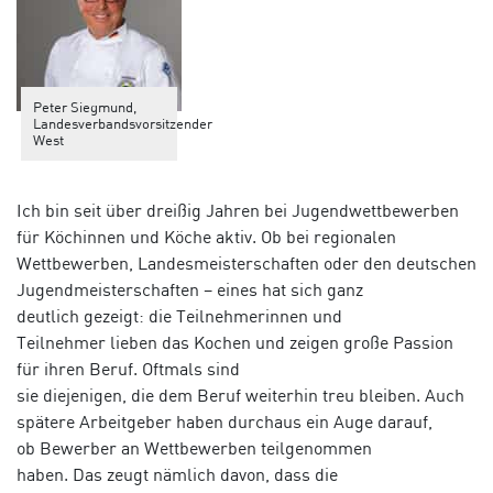
Peter Siegmund,
Landesverbandsvorsitzender
West
Ich bin seit über dreißig Jahren bei Jugendwettbewerben
für Köchinnen und Köche
aktiv
.
Ob bei regionalen
Wettbewerben, Landesmeisterschaften oder den deutschen
Jugendmeisterschaften
– eines
hat sich
ganz
deutlich
gezeigt
:
d
ie
Teilnehmerinnen und
Teilnehmer
lieben das Kochen und zeigen große Passion
für ihren Beruf.
O
ftmals
sind
sie
diejenigen,
die
dem
Beruf
weiterhin
treu bleiben
.
Auch
spätere Arbeitgeber haben durchaus ein Auge darauf,
ob
Bewerber
an
Wettbewerben
teilgenommen
haben.
Das
zeugt
nämlich
davon, dass die