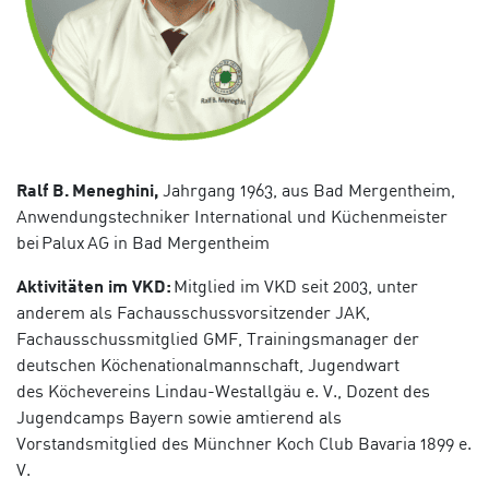
Ralf B.
Meneghini
,
Jahrgang
1963, aus Bad Mergentheim,
Anwendungstechniker International und Küchenmeister
bei
Palux
AG in Bad Mergentheim
Aktivitäten im VKD:
Mitglied im VKD seit 2003, unter
anderem als Fachausschussvorsitzender JAK,
Fachausschussmitglied GMF, Trainingsmanager der
deutschen
Köche
n
ationalmannschaft
, Jugendwart
des
Köche
v
ereins
Lindau-Westallgäu e. V., Dozent des
Jugendcamps Bayern sowie amtierend als
Vorstandsmitglied des Münchner Koch Club Bavaria 1899 e.
V.