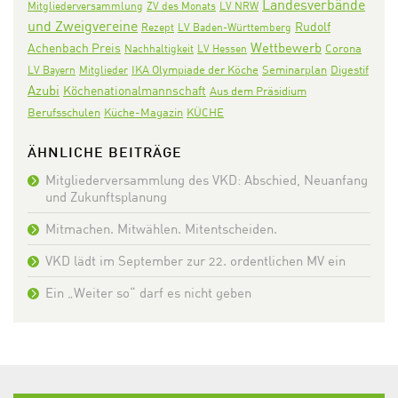
Landesverbände
Mitgliederversammlung
ZV des Monats
LV NRW
und Zweigvereine
Rudolf
Rezept
LV Baden-Württemberg
Wettbewerb
Achenbach Preis
Corona
Nachhaltigkeit
LV Hessen
IKA Olympiade der Köche
Seminarplan
Digestif
LV Bayern
Mitglieder
Azubi
Köchenationalmannschaft
Aus dem Präsidium
KÜCHE
Berufsschulen
Küche-Magazin
ÄHNLICHE BEITRÄGE
Mitgliederversammlung des VKD: Abschied, Neuanfang
und Zukunftsplanung
Mitmachen. Mitwählen. Mitentscheiden.
VKD lädt im September zur 22. ordentlichen MV ein
Ein „Weiter so“ darf es nicht geben