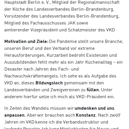
Hauptstadt Berlin e. V., Mitglied der Regionalmannschaft
der
Köche
des Landesverbandes Berlin-Brandenburg,
Vorsitzender des Landesverbandes Berlin-Brandenburg,
Mitglied des Fachausschusses JAK sowie
amtierender
Vizepräsident
und Schatzmeister des VKD
Motivation und Ziele:
Die Pandemie stellt unsere Branche,
unseren Beruf und den Verband vor extreme
Herausforderungen. Kurzarbeit bedroht Existenzen und
Auszubildenden fehlt mehr als ein Jahr Küchenalltag – ein
Desaster nach Jahren des Fach- und
Nachwuchskräftemangels. Ich sehe es als Aufgabe des
VKD an, dieses
Bildungsloch
gemeinsam mit den
Landesverbänden und Zweigvereinen zu
füllen
. Unter
anderem hierfür setze ich mich als VKD-Präsident ein.
In Zeiten des Wandels müssen wir
umdenken und uns
anpassen
. Aber wir brauchen auch
Konstanz
. Nach zwölf
Jahren im VKD kenne ich die Verbandsstruktur und
laufende Projekte. Ich kann Möglichkeiten für Neues und