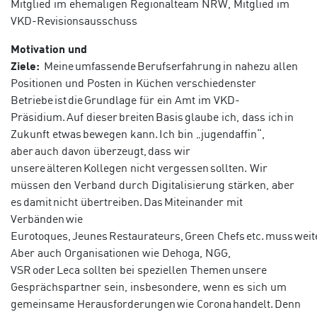
Mitglied im ehemaligen Regionalteam NRW, Mitglied im
VKD-Revisionsausschuss
Motivation und
Ziele:
Meine umfassende Berufserfahrung in nahezu allen
Positionen und Posten in Küchen verschiedenster
Betriebe ist die Grundlage für ein Amt im VKD-
Präsidium. Auf dieser breiten Basis glaube ich, dass ich in
Zukunft etwas bewegen kann. Ich bin „jugendaffin“,
aber auch davon überzeugt, dass wir
unsere älteren Kollegen nicht vergessen sollten. Wir
müssen den Verband durch Digitalisierung stärken, aber
es damit nicht übertreiben. Das Miteinander mit
Verbänden wie
Eurotoques,
Jeunes
Restaurateurs, Green
Chefs etc. muss wei
Aber auch Organisationen wie
D
ehoga
, NGG,
VSR oder
L
eca
sollten bei speziellen Themen unsere
Gesprächspartner sein, insbesondere, wenn es sich um
gemeinsame Herausforderungen wie Corona handelt. Denn