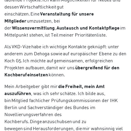
dessen Wirtschaftlichkeit gut
einschätzen. Eine
Veranstaltung für unsere
Mitglieder
umzusetzen, bei
der
Wissensvermittlung
,
Austausch und Kontaktpflege
im
Mittelpunkt stehen, ist Teil meiner Prioritätenliste.
Als VKD-Vize habe ich wichtige Kontakte geknüpft: unter
anderem zum
Dehoga
sowie auf europäischer Ebene zu den
Koch G5. Ich möchte auf gemeinsamen, erfolgreichen
Projekten aufbauen, damit wir uns
übergreifend für den
Kochberuf einsetzen
können.
Mein Arbeitgeber gibt mir
die Freiheit, mein Amt
auszuführen
, was ich sehr schätze. Ich bilde aus,
bin Mitglied fachlicher Prüfungskommissionen der IHK
Berlin und Sachverständiger des Bundes im
Novellierungsverfahren des
Kochberufs. Dinge
anzuschubsen
und zu
bewegen sind Herausforderungen, die mir wahnsinnig viel