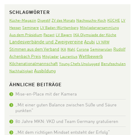
SCHLAGWÖRTER
Digestif
Nachwuchs-Koch
KÜCHE
Küche-Magazin
ZV des Monats
LV
Seminare
Hessen
LV Baden-Württemberg
Mitgliederversammlung
Aus dem Präsidium
IKA Olympiade der Köche
Rezept
LV Bayern
Landesverbände und Zweigvereine
Azubi
LV NRW
Stimmen aus dem Verband
Rudolf
Corona
Seminarplan
IKA
Wahl
Wettbewerb
Achenbach Preis
Mitglieder
Laurentius
Köchenationalmannschaft
Young Chefs Unplugged
Berufsschulen
Ausbildung
Nachhaltigkeit
ÄHNLICHE BEITRÄGE
Mise-en-Place mit der Kamera
„Mit einer guten Balance zwischen Süße und Säure
punkten“
80 Jahre MKN: VKD und Team Germany gratulieren
„Mit dem richtigen Mindset entsteht der Erfolg“