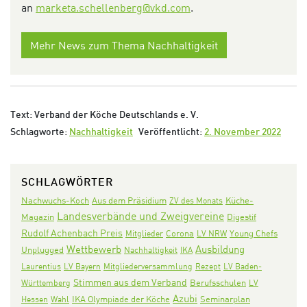
an
marketa.schellenberg@vkd.com
.
Mehr News zum Thema Nachhaltigkeit
Text: Verband der Köche Deutschlands e. V.
Schlagworte:
Nachhaltigkeit
Veröffentlicht:
2. November 2022
SCHLAGWÖRTER
Nachwuchs-Koch
Aus dem Präsidium
ZV des Monats
Küche-
Landesverbände und Zweigvereine
Digestif
Magazin
Rudolf Achenbach Preis
Corona
Mitglieder
LV NRW
Young Chefs
Wettbewerb
Ausbildung
Unplugged
Nachhaltigkeit
IKA
Laurentius
LV Bayern
Mitgliederversammlung
Rezept
LV Baden-
Stimmen aus dem Verband
Württemberg
Berufsschulen
LV
Azubi
IKA Olympiade der Köche
Seminarplan
Hessen
Wahl