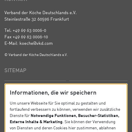
Verband der Köche Deutschlands e.V.
Steinlestraße 32 60596 Frankfurt
Tel. +49 69 63 0006-0
Fax +49 69 63 0006-10
E-Mail: koeche@vkd.com
© Verband der Köche Deutschlands e.V.
SITEMAP
Startseite
Über uns
Informationen, die wir speichern
Präsidium
Satzung
Um unsere Webseite für Sie optimal zu gestalten und
fortlaufend verbessern zu können, verwenden wir zusätzliche
News
Kontakt
Notwendige Funktionen, Besucher-Statistiken,
Dienste für
Externe Inhalte & Marketing
. Sie können der Verwendung
Datenschutz
Impressum
von Diensten und deren Cookies hier zustimmen, ablehnen