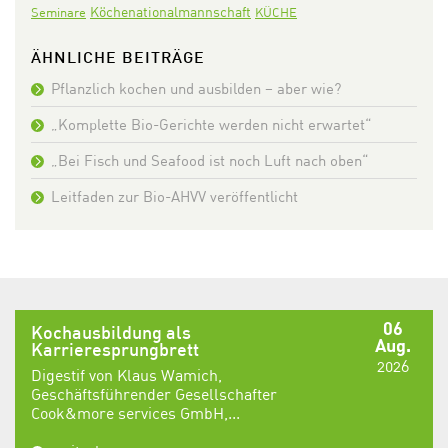
Köchenationalmannschaft
Seminare
KÜCHE
ÄHNLICHE BEITRÄGE
Pflanzlich kochen und ausbilden – aber wie?
„Komplette Bio-Gerichte werden nicht erwartet“
„Bei Fisch und Seafood ist noch Luft nach oben“
Leitfaden zur Bio-AHVV veröffentlicht
06
Kochausbildung als
Aug.
Karrieresprungbrett
2026
Digestif von Klaus Wamich,
Geschäftsführender Gesellschafter
Cook&more services GmbH,...