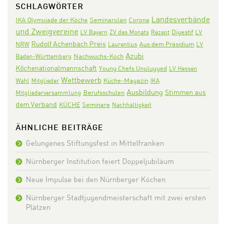
SCHLAGWÖRTER
Landesverbände
IKA Olympiade der Köche
Seminarplan
Corona
und Zweigvereine
Digestif
LV Bayern
ZV des Monats
Rezept
LV
Rudolf Achenbach Preis
Aus dem Präsidium
NRW
Laurentius
LV
Azubi
Nachwuchs-Koch
Baden-Württemberg
Köchenationalmannschaft
Young Chefs Unplugged
LV Hessen
Wettbewerb
Wahl
Mitglieder
Küche-Magazin
IKA
Ausbildung
Stimmen aus
Mitgliederversammlung
Berufsschulen
dem Verband
KÜCHE
Seminare
Nachhaltigkeit
ÄHNLICHE BEITRÄGE
Gelungenes Stiftungsfest in Mittelfranken
Nürnberger Institution feiert Doppeljubiläum
Neue Impulse bei den Nürnberger Köchen
Nürnberger Stadtjugendmeisterschaft mit zwei ersten
Plätzen