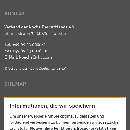
KONTAKT
Verband der Köche Deutschlands e.V.
Steinlestraße 32 60596 Frankfurt
Tel. +49 69 63 0006-0
Fax +49 69 63 0006-10
E-Mail: koeche@vkd.com
© Verband der Köche Deutschlands e.V.
SITEMAP
Startseite
Über uns
Informationen, die wir speichern
Präsidium
Satzung
Um unsere Webseite für Sie optimal zu gestalten und
fortlaufend verbessern zu können, verwenden wir zusätzliche
News
Kontakt
Notwendige Funktionen, Besucher-Statistiken,
Dienste für