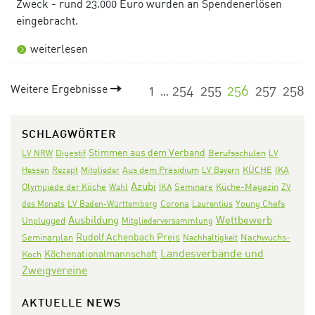
Zweck - rund 23.000 Euro wurden an Spendenerlösen
eingebracht.
weiterlesen
Weitere Ergebnisse
1
254
255
256
257
258
…
SCHLAGWÖRTER
Stimmen aus dem Verband
Digestif
LV NRW
Berufsschulen
LV
Aus dem Präsidium
KÜCHE
IKA
Hessen
Rezept
Mitglieder
LV Bayern
Azubi
Olympiade der Köche
Seminare
Wahl
IKA
Küche-Magazin
ZV
Corona
des Monats
LV Baden-Württemberg
Laurentius
Young Chefs
Ausbildung
Wettbewerb
Unplugged
Mitgliederversammlung
Rudolf Achenbach Preis
Seminarplan
Nachwuchs-
Nachhaltigkeit
Landesverbände und
Köchenationalmannschaft
Koch
Zweigvereine
AKTUELLE NEWS