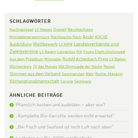
SCHLAGWÖRTER
Digestif
Nachhaltigkeit
LV Hessen
Berufsschulen
Azubi
Nachwuchs-Koch
KÜCHE
Mitgliederversammlung
Landesverbände und
Ausbildung
Wettbewerb
LV NRW
Zweigvereine
LV Bayern
Laurentius
IKA
Young Chefs Unplugged
Rudolf Achenbach Preis
Aus dem Präsidium
Mitglieder
LV Baden-
IKA Olympiade der Köche
Württemberg
ZV des Monats
Rezept
Stimmen aus dem Verband
Seminarplan
Wahl
Küche-Magazin
Köchenationalmannschaft
Corona
Seminare
ÄHNLICHE BEITRÄGE
Pflanzlich kochen und ausbilden – aber wie?
„Komplette Bio-Gerichte werden nicht erwartet“
„Bei Fisch und Seafood ist noch Luft nach oben“
Leitfaden zur Bio-AHVV veröffentlicht