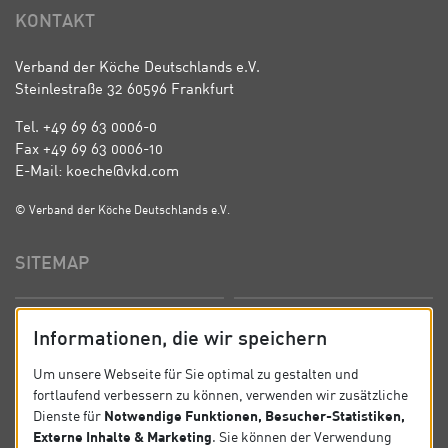
KONTAKT
Verband der Köche Deutschlands e.V.
Steinlestraße 32 60596 Frankfurt
Tel. +49 69 63 0006-0
Fax +49 69 63 0006-10
E-Mail: koeche@vkd.com
© Verband der Köche Deutschlands e.V.
SITEMAP
Startseite
Über uns
Informationen, die wir speichern
Präsidium
Satzung
Um unsere Webseite für Sie optimal zu gestalten und
fortlaufend verbessern zu können, verwenden wir zusätzliche
News
Kontakt
Notwendige Funktionen, Besucher-Statistiken,
Dienste für
Externe Inhalte & Marketing
. Sie können der Verwendung
Datenschutz
Impressum