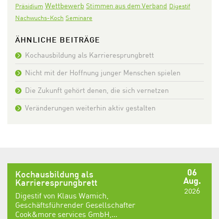
Wettbewerb
Stimmen aus dem Verband
Präsidium
Digestif
Nachwuchs-Koch
Seminare
ÄHNLICHE BEITRÄGE
Kochausbildung als Karrieresprungbrett
Nicht mit der Hoffnung junger Menschen spielen
Die Zukunft gehört denen, die sich vernetzen
Veränderungen weiterhin aktiv gestalten
06
Kochausbildung als
Aug.
Karrieresprungbrett
2026
Digestif von Klaus Wamich,
Geschäftsführender Gesellschafter
Cook&more services GmbH,...