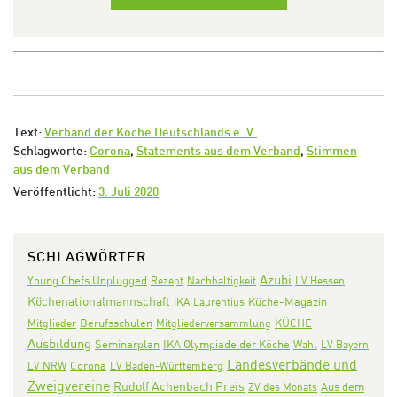
Text:
Verband der Köche Deutschlands e. V.
Schlagworte:
Corona
,
Statements aus dem Verband
,
Stimmen
aus dem Verband
Veröffentlicht:
3. Juli 2020
SCHLAGWÖRTER
Azubi
Young Chefs Unplugged
Rezept
Nachhaltigkeit
LV Hessen
Köchenationalmannschaft
IKA
Laurentius
Küche-Magazin
KÜCHE
Mitglieder
Berufsschulen
Mitgliederversammlung
Ausbildung
Seminarplan
IKA Olympiade der Köche
Wahl
LV Bayern
Landesverbände und
Corona
LV NRW
LV Baden-Württemberg
Zweigvereine
Rudolf Achenbach Preis
Aus dem
ZV des Monats