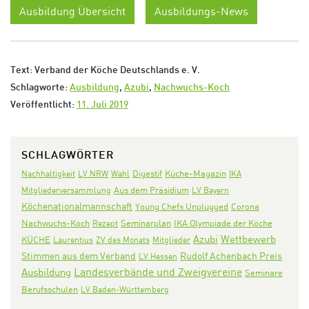
Ausbildung Übersicht
Ausbildungs-News
Text: Verband der Köche Deutschlands e. V.
Schlagworte:
Ausbildung
,
Azubi
,
Nachwuchs-Koch
Veröffentlicht:
11. Juli 2019
SCHLAGWÖRTER
Digestif
Nachhaltigkeit
LV NRW
Wahl
Küche-Magazin
IKA
Aus dem Präsidium
Mitgliederversammlung
LV Bayern
Köchenationalmannschaft
Corona
Young Chefs Unplugged
Nachwuchs-Koch
Seminarplan
IKA Olympiade der Köche
Rezept
Azubi
Wettbewerb
KÜCHE
Laurentius
ZV des Monats
Mitglieder
Stimmen aus dem Verband
Rudolf Achenbach Preis
LV Hessen
Landesverbände und Zweigvereine
Ausbildung
Seminare
Berufsschulen
LV Baden-Württemberg