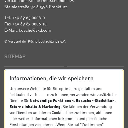
Verband der Köche Deutschlands e.V.
Steinlestraße 32 60596 Frankfurt
Tel. +49 69 63 0006-0
Fax +49 69 63 0006-10
E-Mail: koeche@vkd.com
© Verband der Köche Deutschlands e.V.
SITEMAP
Startseite
Über uns
Informationen, die wir speichern
Präsidium
Satzung
Um unsere Webseite für Sie optimal zu gestalten und
fortlaufend verbessern zu können, verwenden wir zusätzliche
News
Kontakt
Notwendige Funktionen, Besucher-Statistiken,
Dienste für
Externe Inhalte & Marketing
. Sie können der Verwendung
Datenschutz
Impressum
von Diensten und deren Cookies hier zustimmen, ablehnen
oder weitere Informationen bekommen und persönliche
Einstellungen vornehmen. Wenn Sie auf "Zustimmen"
SOCIAL