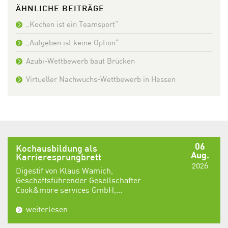
ÄHNLICHE BEITRÄGE
„Kochen ist ein Teamsport“
„Aufgeben ist keine Option“
Azubi-Wettbewerb baut Brücken
Virtueller Nachwuchs-Wettbewerb in Hessen
06
Kochausbildung als
Aug.
Karrieresprungbrett
2026
Digestif von Klaus Wamich,
Geschäftsführender Gesellschafter
Cook&more services GmbH,...
weiterlesen