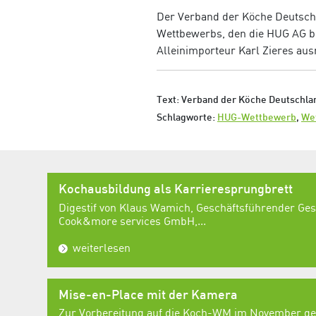
Der Verband der Köche Deutschl
Wettbewerbs, den die HUG AG b
Alleinimporteur Karl Zieres ausr
Text: Verband der Köche Deutschlan
Schlagworte:
HUG-Wettbewerb
,
We
Kochausbildung als Karrieresprungbrett
Digestif von Klaus Wamich, Geschäftsführender Ges
Cook&more services GmbH,...
weiterlesen
Mise-en-Place mit der Kamera
Zur Vorbereitung auf die Koch-WM im November geh