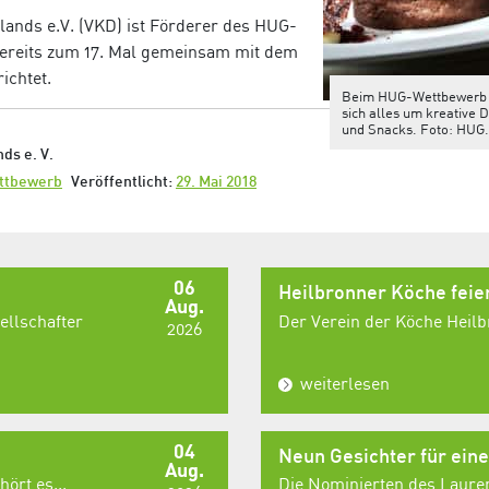
ands e.V. (VKD) ist Förderer des HUG-
ereits zum 17. Mal gemeinsam mit dem
ichtet.
Beim HUG-Wettbewerb 
sich alles um kreative 
und Snacks. Foto: HUG.
ds e. V.
ttbewerb
Veröffentlicht:
29. Mai 2018
06
Heilbronner Köche fei
Aug.
ellschafter
Der Verein der Köche Heilbr
2026
weiterlesen
04
Neun Gesichter für ein
Aug.
ört es...
Die Nominierten des Laurent