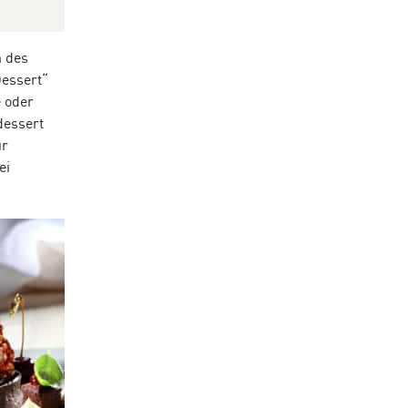
n des
Dessert“
 oder
dessert
ür
ei