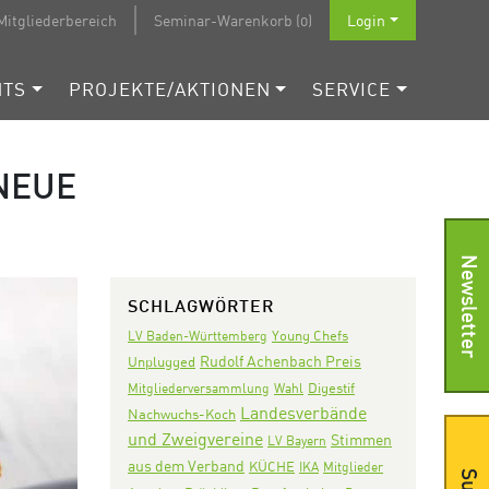
Mitgliederbereich
Seminar-Warenkorb (0)
Login
NTS
PROJEKTE/AKTIONEN
SERVICE
NEUE
Newsletter
SCHLAGWÖRTER
LV Baden-Württemberg
Young Chefs
Rudolf Achenbach Preis
Unplugged
Digestif
Mitgliederversammlung
Wahl
Landesverbände
Nachwuchs-Koch
und Zweigvereine
Stimmen
LV Bayern
aus dem Verband
KÜCHE
IKA
Mitglieder