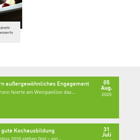
dreht
Desserts
05
ern außergewöhnliches Engagement
Aug.
onn feierte am Weinpavillon das...
2026
31
e gute Kochausbildung
Juli
ius 2026 stehen fest – ein...