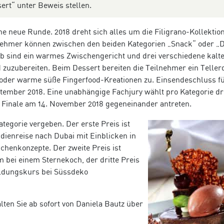
ert“ unter Beweis stellen.
 neue Runde. 2018 dreht sich alles um die Filigrano-Kollektio
ilnehmer können zwischen den beiden Kategorien „Snack“ oder „
 sind ein warmes Zwischengericht und drei verschiedene kalte
 zuzubereiten. Beim Dessert bereiten die Teilnehmer ein Teller
e oder warme süße Fingerfood-Kreationen zu. Einsendeschluss f
ptember 2018. Eine unabhängige Fachjury wählt pro Kategorie dr
n Finale am 14. November 2018 gegeneinander antreten.
tegorie vergeben. Der erste Preis ist
dienreise nach Dubai mit Einblicken in
chenkonzepte. Der zweite Preis ist
 bei einem Sternekoch, der dritte Preis
bildungskurs bei Süssdeko
ten Sie ab sofort von Daniela Bautz über