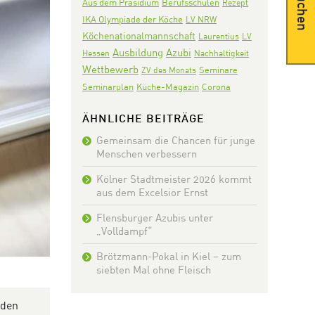
Suchen
Aus dem Präsidium
Berufsschulen
Rezept
IKA Olympiade der Köche
LV NRW
Köchenationalmannschaft
Laurentius
LV
Ausbildung
Azubi
Hessen
Nachhaltigkeit
Wettbewerb
Seminare
ZV des Monats
Seminarplan
Corona
Küche-Magazin
ÄHNLICHE BEITRÄGE
Gemeinsam die Chancen für junge
Menschen verbessern
Kölner Stadtmeister 2026 kommt
aus dem Excelsior Ernst
Flensburger Azubis unter
„Volldampf“
Brötzmann-Pokal in Kiel – zum
siebten Mal ohne Fleisch
 den