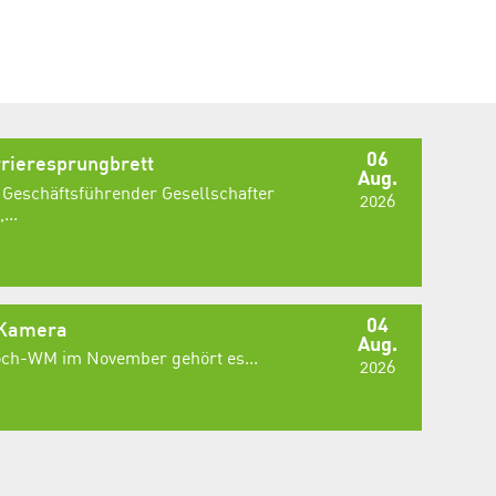
06
rieresprungbrett
Aug.
 Geschäftsführender Gesellschafter
2026
...
04
 Kamera
Aug.
Koch-WM im November gehört es...
2026