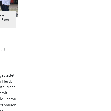
ord
. Foto:
ert.
estaltet
m Herd.
hte. Nach
omit
Die Teams
ptsponsor
27-