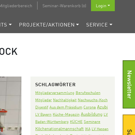
Mitgliederbereich
Seminar-Warenkorb (0)
Login
NTS
PROJEKTE/AKTIONEN
SERVICE
OCK
Newsletter
SCHLAGWÖRTER
Mitgliederversammlung
Berufsschulen
Nachwuchs-Koch
Mitglieder
Nachhaltigkeit
Azubi
Digestif
Aus dem Präsidium
Corona
Ausbildung
LV Bayern
Küche-Magazin
LV
KÜCHE
Seminare
Baden-Württemberg
Köchenationalmannschaft
IKA
LV Hessen