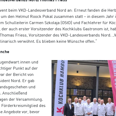
event beim VKD-Landesverband Nord an: Erneut fanden die Her
m den Helmut Roock Pokal zusammen statt – in diesem Jahr i
m Schulleiterin Carmen Szkolaja (OStD) und Fachlehrer für Kö
 der auch erster Vorsitzender des Kochklubs Gastronom ist, ha
 Thomas Friess, Vorsitzender des VKD-Landesverbands Nord. „
inarisch verwöhnt. Es blieben keine Wünsche offen.“
anche
Jugendwart:innen und
chtiger Punkt auf der
r der Bericht von
ident Nord. Er gab
bandsgeschehen und
e. Anschließend
Fragen der Versammlung.
, Förderkreismitglied des
e Angebote vor, bevor