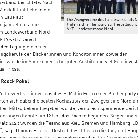
erband berichtete. Nach
inzlaff Einblicke in die
n Laue aus
Die Zweigvereine des Landesverbands N
in jahrzehntelanger
trafen sich in Hamburg zur Herbsttagung
VKD-Landesverband Nord
 im Landesverband Nord
k Pokals. Danach
 der Tagung die neuen
ungsberufe der Bäcker:innen und Konditor:innen sowie der
ier wurde im Sinne einer sehr guten Ausbildung viel Geld investi
s Friess.
t Roock Pokal
ttbewerbs-Dinner, das dieses Mal in Form einer Küchenparty g
rten sich dabei die besten Kochazubis der Zweigvereine Nord a
rühen Mittag bekanntgegeben wurde, versprach spannende Geric
rderungen konnte um 12 Uhr das Kochen beginnen. Sieger und s
als 2023 wurden die Teams aus Kiel, Bremen und Hamburg. „
te“, sagt Thomas Friess. „Deshalb beschlossen die Jury und Hau
mir, dass drei erste Plätze vergeben werden. Ein Novum in der 