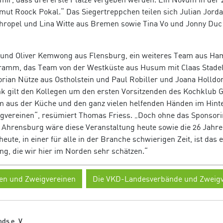
mut Roock Pokal.“ Das Siegertreppchen teilen sich Julian Jord
thropel und Lina Witte aus Bremen sowie Tina Vo und Jonny Duc
 und Oliver Kemwong aus Flensburg, ein weiteres Team aus Ha
hramm, das Team von der Westküste aus Husum mit Claas Stadel
rian Nütze aus Ostholstein und Paul Robiller und Joana Holldor
k gilt den Kollegen um den ersten Vorsitzenden des Kochklub
aus der Küche und den ganz vielen helfenden Händen im Hint
gvereinen“, resümiert Thomas Friess. „Doch ohne das Sponsori
hrensburg wäre diese Veranstaltung heute sowie die 26 Jahre
ute, in einer für alle in der Branche schwierigen Zeit, ist das e
ng, die wir hier im Norden sehr schätzen.“
en und Zweigvereinen
Die VKD-Landesverbände und Zweigv
ds e. V.