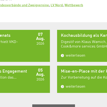
ndesverbände und Zweigvereine
,
LV Nord
,
Wettbewerb
07
senats
Kochausbildung als Kar
Aug.
rhielt VKD-
Digestif von Klaus Wamich,
2026
Cook&more services GmbH,
weiterlesen
05
es Engagement
Mise-en-Place mit der
Aug.
lon das...
Zur Vorbereitung auf die 
2026
weiterlesen