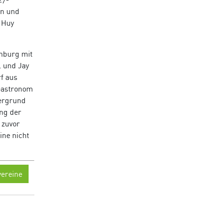
an und
 Huy
mburg mit
 und Jay
f aus
 Gastronom
ergrund
ng der
 zuvor
ine nicht
ereine