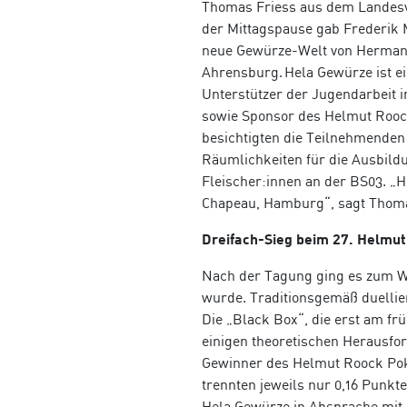
Thomas Friess aus dem Landesv
der Mittagspause gab Frederik M
neue Gewürze-Welt von Herman
Ahrensburg. Hela Gewürze ist e
Unterstützer der Jugendarbeit
sowie Sponsor des Helmut Rooc
besichtigten die Teilnehmenden
Räumlichkeiten für die Ausbild
Fleischer:innen an der BS03. „H
Chapeau, Hamburg“, sagt Thoma
Dreifach-Sieg beim 27. Helmu
Nach der Tagung ging es zum We
wurde. Traditionsgemäß duellie
Die „Black Box“, die erst am f
einigen theoretischen Herausfo
Gewinner des Helmut Roock Pok
trennten jeweils nur 0,16 Punk
Hela Gewürze in Absprache mit 