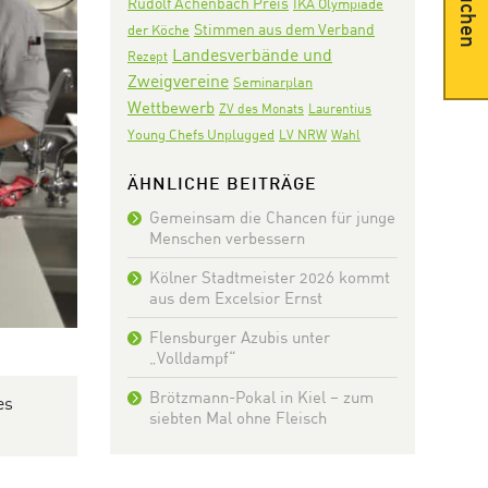
Suchen
Rudolf Achenbach Preis
IKA Olympiade
Stimmen aus dem Verband
der Köche
Landesverbände und
Rezept
Zweigvereine
Seminarplan
Wettbewerb
ZV des Monats
Laurentius
Young Chefs Unplugged
LV NRW
Wahl
ÄHNLICHE BEITRÄGE
Gemeinsam die Chancen für junge
Menschen verbessern
Kölner Stadtmeister 2026 kommt
aus dem Excelsior Ernst
Flensburger Azubis unter
„Volldampf“
Brötzmann-Pokal in Kiel – zum
es
siebten Mal ohne Fleisch