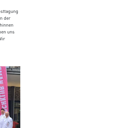
bsttagung
n der
chinnen
ben uns
Wir