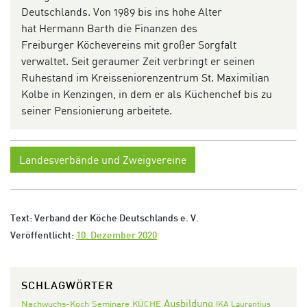
Deutschlands.
Von 1989 bis ins hohe Alter
hat
Hermann Barth die Finanzen des
Freiburger
Köchev
ereins
mit großer Sorgfalt
verwaltet.
Seit geraumer Zeit verbringt er seinen
Ruh
estand im
Kreisseniorenzentrum St. Maximilian
Kolbe
in
Ke
nzingen
,
in dem er als Küchenchef bis zu
seiner Pensionierung arbeitete.
Landesverbände und Zweigvereine
Text: Verband der Köche Deutschlands e. V.
Veröffentlicht:
10. Dezember 2020
SCHLAGWÖRTER
Ausbildung
Nachwuchs-Koch
Seminare
KÜCHE
IKA
Laurentius