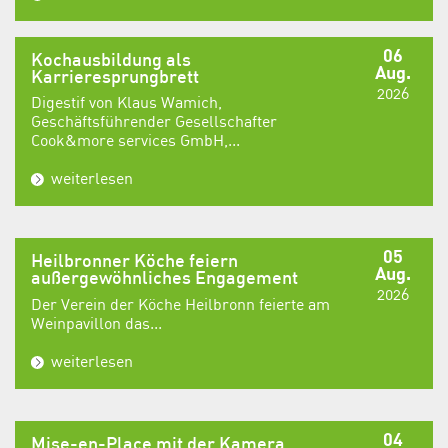
06
Kochausbildung als
Aug.
Karrieresprungbrett
2026
Digestif von Klaus Wamich,
Geschäftsführender Gesellschafter
Cook&more services GmbH,...
weiterlesen
05
Heilbronner Köche feiern
Aug.
außergewöhnliches Engagement
2026
Der Verein der Köche Heilbronn feierte am
Weinpavillon das...
weiterlesen
04
Mise-en-Place mit der Kamera