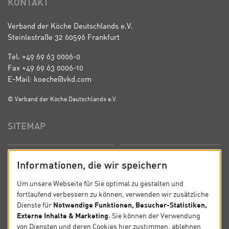
KONTAKT
Verband der Köche Deutschlands e.V.
Steinlestraße 32 60596 Frankfurt
Tel. +49 69 63 0006-0
Fax +49 69 63 0006-10
E-Mail: koeche@vkd.com
© Verband der Köche Deutschlands e.V.
SITEMAP
Startseite
Über uns
Informationen, die wir speichern
Präsidium
Satzung
Um unsere Webseite für Sie optimal zu gestalten und
fortlaufend verbessern zu können, verwenden wir zusätzliche
News
Kontakt
Notwendige Funktionen, Besucher-Statistiken,
Dienste für
Externe Inhalte & Marketing
. Sie können der Verwendung
Datenschutz
Impressum
von Diensten und deren Cookies hier zustimmen, ablehnen