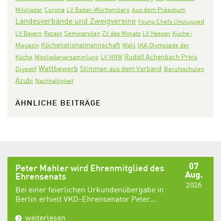
Corona
Aus dem Präsidium
Mitglieder
LV Baden-Württemberg
Landesverbände und Zweigvereine
Young Chefs Unplugged
Seminarplan
LV Bayern
Rezept
ZV des Monats
LV Hessen
Küche-
Köchenationalmannschaft
IKA Olympiade der
Magazin
Wahl
Rudolf Achenbach Preis
Köche
Mitgliederversammlung
LV NRW
Wettbewerb
Stimmen aus dem Verband
Digestif
Berufsschulen
Azubi
Nachhaltigkeit
ÄHNLICHE BEITRÄGE
07
Peter Mahler wird Ehrenmitglied des
Aug.
Ehrensenats
2026
Bei einer feierlichen Urkundenübergabe in
Berlin erhielt VKD-Ehrensenator Peter...
weiterlesen