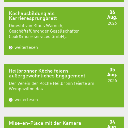
06
Kochausbildung als
Aug.
Karrieresprungbrett
2026
Digestif von Klaus Wamich,
Geschäftsführender Gesellschafter
Cook&more services GmbH,...
weiterlesen
05
Heilbronner Köche feiern
Aug.
außergewöhnliches Engagement
2026
Der Verein der Köche Heilbronn feierte am
Weinpavillon das...
weiterlesen
04
Mise-en-Place mit der Kamera
Aug.