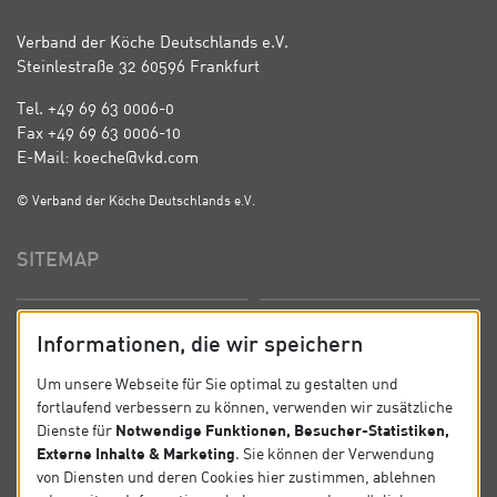
Verband der Köche Deutschlands e.V.
Steinlestraße 32 60596 Frankfurt
Tel. +49 69 63 0006-0
Fax +49 69 63 0006-10
E-Mail: koeche@vkd.com
© Verband der Köche Deutschlands e.V.
SITEMAP
Startseite
Über uns
Informationen, die wir speichern
Präsidium
Satzung
Um unsere Webseite für Sie optimal zu gestalten und
fortlaufend verbessern zu können, verwenden wir zusätzliche
News
Kontakt
Notwendige Funktionen, Besucher-Statistiken,
Dienste für
Externe Inhalte & Marketing
. Sie können der Verwendung
Datenschutz
Impressum
von Diensten und deren Cookies hier zustimmen, ablehnen