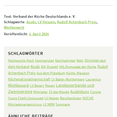
Text: Verband der Köche Deutschlands e. V.
Schlagworte:
Azubi
,
LV Hessen
,
Rudolf Achenbach Preis
,
Wettbewerb
Veröffentlicht:
4. April 2024
SCHLAGWÖRTER
Stimmen aus
Nachwuchs-Koch
Seminarplan
Nachhaltigkeit
Wahl
Azubi
dem Verband
Rudolf
Digestif
IKA Olympiade der Köche
IKA
Achenbach Preis
Aus dem Präsidium
Küche-Magazin
Köchenationalmannschaft
LV Baden-Württemberg
Laurentius
Landesverbände und
Wettbewerb
LV Bayern
Rezept
Zweigvereine
Ausbildung
Corona
Mitglieder
ZV des Monats
KÜCHE
Young Chefs Unplugged
LV Hessen
Berufsschulen
Seminare
Mitgliederversammlung
LV NRW
ÄHNLICHE BEITRÄGE