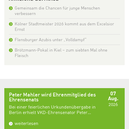
Gemeinsam die Chancen für junge Menschen
verbessern
Kölner Stadtmeister 2026 kommt aus dem Excelsior
Ernst
Flensburger Azubis unter „Volldampf“
Brötzmann-Pokal in Kiel – zum siebten Mal ohne
Fleisch
07
Peter Mahler wird Ehrenmitglied des
Aug.
Ehrensenats
2026
Bei einer feierlichen Urkundenübergabe in
Berlin erhielt VKD-Ehrensenator Peter...
weiterlesen