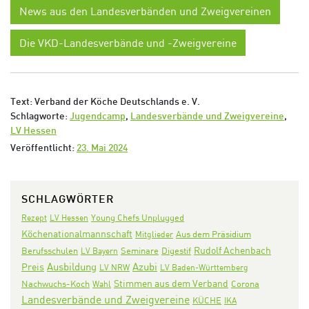
News aus den Landesverbänden und Zweigvereinen
Die VKD-Landesverbände und -Zweigvereine
Text: Verband der Köche Deutschlands e. V.
Schlagworte:
Jugendcamp
,
Landesverbände und Zweigvereine
,
LV Hessen
Veröffentlicht:
23. Mai 2024
SCHLAGWÖRTER
Rezept
LV Hessen
Young Chefs Unplugged
Köchenationalmannschaft
Aus dem Präsidium
Mitglieder
Rudolf Achenbach
Seminare
Digestif
Berufsschulen
LV Bayern
Ausbildung
Azubi
Preis
LV NRW
LV Baden-Württemberg
Stimmen aus dem Verband
Nachwuchs-Koch
Corona
Wahl
Landesverbände und Zweigvereine
KÜCHE
IKA