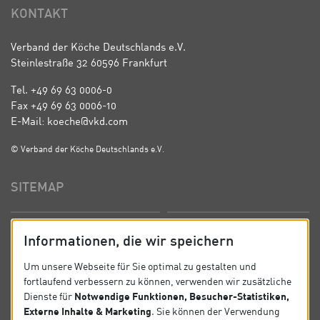
KONTAKT
Verband der Köche Deutschlands e.V.
Steinlestraße 32 60596 Frankfurt
Tel. +49 69 63 0006-0
Fax +49 69 63 0006-10
E-Mail: koeche@vkd.com
© Verband der Köche Deutschlands e.V.
SITEMAP
Startseite
Über uns
Informationen, die wir speichern
Präsidium
Satzung
Um unsere Webseite für Sie optimal zu gestalten und
fortlaufend verbessern zu können, verwenden wir zusätzliche
News
Kontakt
Notwendige Funktionen, Besucher-Statistiken,
Dienste für
Externe Inhalte & Marketing
. Sie können der Verwendung
Datenschutz
Impressum