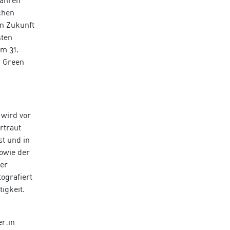
Jahren
chen
in Zukunft
sten
m 31.
n Green
 wird vor
rtraut
st und in
sowie der
der
ografiert
igkeit.
er:in