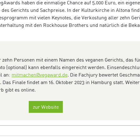
egAwards haben die einmalige Chance auf 5.000 Euro, ein eigen
des Gerichts und Sachpreise. In der Kulturkirche in Altona find
esprogramm mit vielen Keynotes, die Verkostung aller zehn Ger
Unterhaltung mit den Rockhouse Brothers und natürlich die Bek
ür zehn Personen mit einem Namen des veganen Gerichts, das für
to (optional) kann ebenfalls eingereicht werden. Einsendeschlus
il an:
mitmachen@vegaward.de
. Die Fachjury bewertet Geschma
. Das Finale findet am 16. Oktober 2023 in Hamburg statt. Weiter
 gibt es online.
zur Website