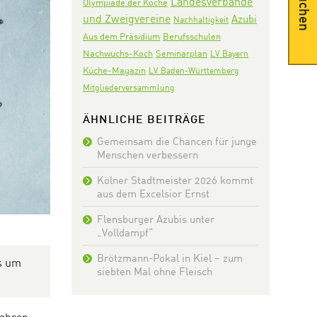
Suchen
Landesverbände
Olympiade der Köche
und Zweigvereine
Azubi
Nachhaltigkeit
Aus dem Präsidium
Berufsschulen
Nachwuchs-Koch
Seminarplan
LV Bayern
Küche-Magazin
LV Baden-Württemberg
Mitgliederversammlung
ÄHNLICHE BEITRÄGE
Gemeinsam die Chancen für junge
Menschen verbessern
Kölner Stadtmeister 2026 kommt
aus dem Excelsior Ernst
Flensburger Azubis unter
„Volldampf“
Brötzmann-Pokal in Kiel – zum
s um
siebten Mal ohne Fleisch