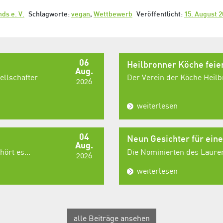
ds e. V.
Schlagworte:
vegan
,
Wettbewerb
Veröffentlicht:
15. August 2
06
Heilbronner Köche fei
Aug.
ellschafter
Der Verein der Köche Heilbr
2026
weiterlesen
04
Neun Gesichter für ein
Aug.
ört es...
Die Nominierten des Laurent
2026
weiterlesen
alle Beiträge ansehen