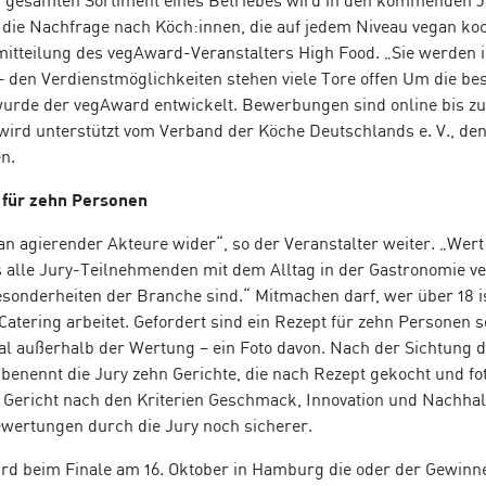
m gesamten Sortiment eines Betriebes wird in den kommenden 
h die Nachfrage nach Köch:innen, die auf jedem Niveau vegan ko
mitteilung des vegAward-Veranstalters High Food. „Sie werden 
– den Verdienstmöglichkeiten stehen viele Tore offen Um die be
wurde der vegAward entwickelt. Bewerbungen sind online bis zu
ird unterstützt vom Verband der Köche Deutschlands e. V., de
n.
 für zehn Personen
an agierender Akteure wider“, so der Veranstalter weiter. „Wert
s alle Jury-Teilnehmenden mit dem Alltag in der Gastronomie ve
sonderheiten der Branche sind.“ Mitmachen darf, wer über 18 i
Catering arbeitet. Gefordert sind ein Rezept für zehn Personen 
al außerhalb der Wertung – ein Foto davon. Nach der Sichtung 
enennt die Jury zehn Gerichte, die nach Rezept gekocht und fot
 Gericht nach den Kriterien Geschmack, Innovation und Nachhalt
Bewertungen durch die Jury noch sicherer.
ird beim Finale am 16. Oktober in Hamburg die oder der Gewinn