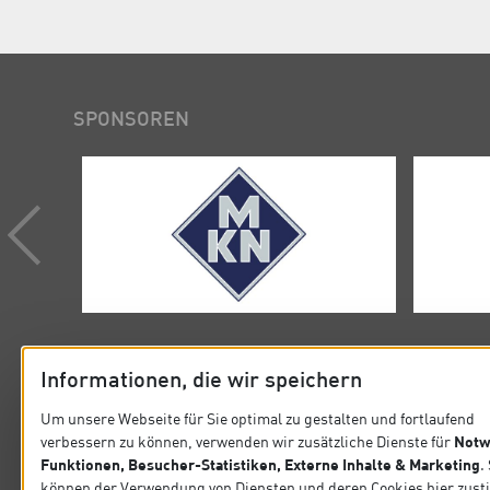
SPONSOREN
Informationen, die wir speichern
Um unsere Webseite für Sie optimal zu gestalten und fortlaufend
Notw
verbessern zu können, verwenden wir zusätzliche Dienste für
KONTAKT
SITEMA
Funktionen, Besucher-Statistiken, Externe Inhalte & Marketing
.
können der Verwendung von Diensten und deren Cookies hier zus