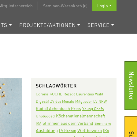
Mitgliederbereich
Seminar-Warenkorb (0)
Login
NTS
PROJEKTE/AKTIONEN
SERVICE
E
Newsletter
SCHLAGWÖRTER
Corona
KÜCHE
Rezept
Laurentius
Wahl
Digestif
ZV des Monats
Mitglieder
LV NRW
Rudolf Achenbach Preis
Young Chefs
Köchenationalmannschaft
Unplugged
Stimmen aus dem Verband
Seminare
IKA
Ausbildung
Wettbewerb
IKA
LV Hessen