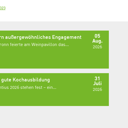
023
05
ern außergewöhnliches Engagement
Aug.
onn feierte am Weinpavillon das...
2026
31
e gute Kochausbildung
Juli
ius 2026 stehen fest – ein...
2026