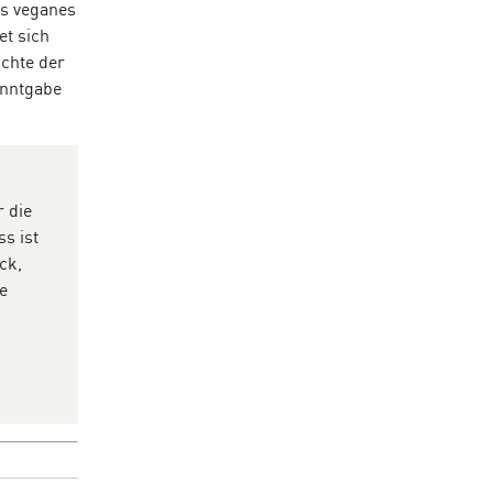
es veganes
et sich
ichte der
anntgabe
 die
s ist
ck,
e