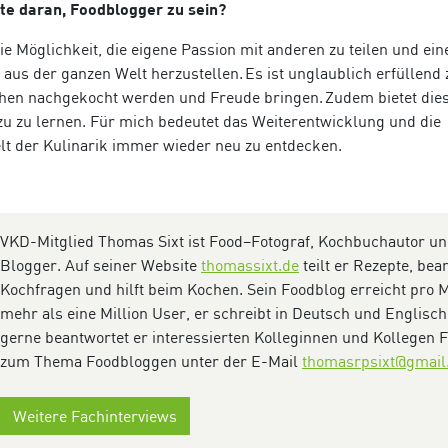
ste daran, Foodblogger zu sein?
ie M
ö
glichkeit, die eigene Passion mit anderen zu teilen und ein
aus der ganzen Welt herzustellen. Es ist unglaublich erfüllend 
hen nachgekocht werden und Freude bringen. Zudem bietet die
azu zu lernen. Für mich bedeutet das Weiterentwicklung und die
lt der Kulinarik immer wieder neu zu entdecken.
VKD-Mitglied Thomas Sixt ist Food
–
Fotograf, Kochbuchautor u
Blogger. Auf seiner Website
thomassixt.de
teilt er Rezepte, bea
Kochfragen und hilft beim Kochen.
Sein Foodblog erreicht pro 
mehr als
eine Million
User, er schreibt in Deutsch und Englisch
gerne beantwortet
er
interessierten Kolleginnen und Kollegen 
zum Thema
Food
b
loggen
unter
der
E-Mai
l
thomasrpsixt@gmail
Weitere Fachinterviews