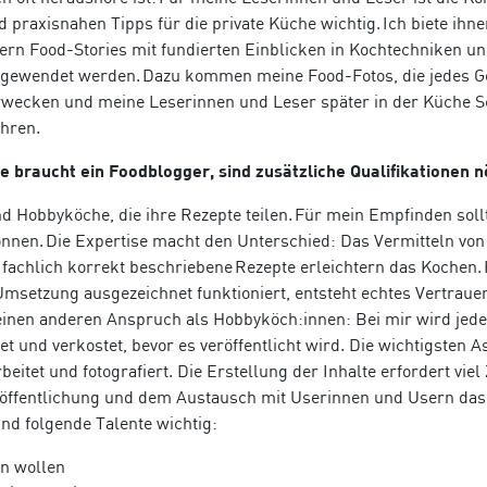
axisnahen Tipps für die private Küche wichtig. Ich biete ihne
ern Food-Stories mit fundierten Einblicken in Kochtechniken u
ngewendet werden. Dazu kommen meine Food-Fotos, die jedes G
ecken und meine Leserinnen und Leser später in der Küche Sc
ühren.
 braucht ein Foodblogger, sind zusätzliche Qualifikationen n
nd Hobbyk
ö
che, die ihre Rezepte teilen. Für mein Empfinden soll
ö
nnen. Die Expertise macht den Unterschied: Das Vermitteln von
achlich korrekt beschriebene Rezepte erleichtern das Kochen. 
msetzung ausgezeichnet funktioniert, entsteht echtes Vertrauen
l einen anderen Anspruch als Hobbyk
ö
ch:innen: Bei mir wird jed
et und verkostet, bevor es ver
ö
ffentlicht wird. Die wichtigsten 
tet und fotografiert. Die Erstellung der Inhalte erfordert viel 
ö
ffentlichung und dem Austausch mit Userinnen und Usern das
d folgende Talente wichtig:
ln wollen