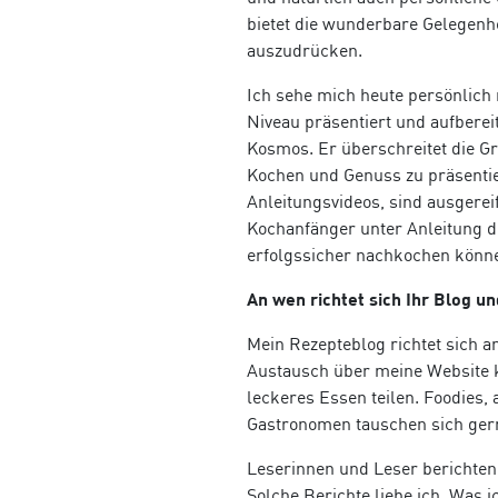
bietet die wunderbare Gelegenh
auszudrücken.
Ich sehe mich heute pers
ö
nlich
Niveau präsentiert und aufberei
Kosmos. Er überschreitet die G
Kochen und Genuss zu präsentier
Anleitungsvideos, sind ausgereif
Kochanfänger unter Anleitung d
erfolgssicher nachkochen k
ö
nn
An wen richtet sich Ihr Blog u
Mein Rezepteblog richtet sich 
Austausch über meine Website 
leckeres Essen teilen. Foodies,
Gastronomen tauschen sich gern
Leserinnen und Leser berichten 
Solche Berichte liebe ich. Was i