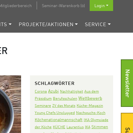
Mitgliederbereich
Seminar-Warenkorb (0)
Login
NTS
PROJEKTE/AKTIONEN
SERVICE
ER
Newsletter
SCHLAGWÖRTER
Azubi
Corona
Aus dem
Nachhaltigkeit
Wettbewerb
Präsidium
Berufsschulen
Seminare
ZV des Monats
Küche-Magazin
Nachwuchs-Koch
Young Chefs Unplugged
Köchenationalmannschaft
IKA Olympiade
Stimmen
der Köche
KÜCHE
Laurentius
IKA