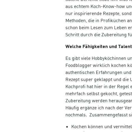
aus echtem Koch-Know-how und pr
nur inspirierende Rezepte, sond
Methoden, die in Profiküchen a
schon beim Lesen zum Leben erw
Schritt durch die Zubereitung f
Welche Fähigkeiten und Talente
Es gibt viele Hobbyk
ö
chinnen u
Foodblogger wirklich kochen k
authentischen Erfahrungen und f
Rezept super geklappt und die U
Kochprofi hat hier in der Rege
mehrfach selbst gekocht, getest
Zubereitung werden herausgearbei
Häufig ergänze ich nach der Ver
nochmals.
Zusammengefasst sin
Kochen k
ö
nnen und vermitte