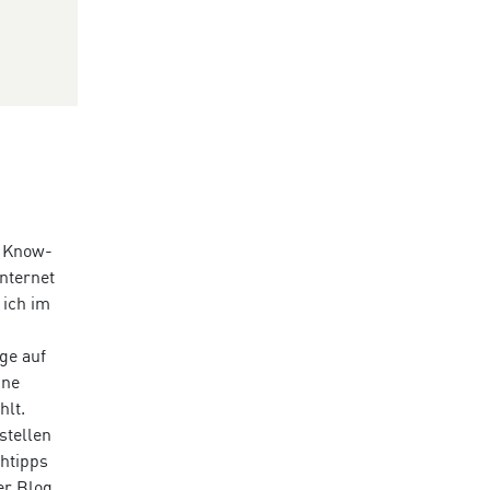
n Know-
nternet
 ich im
ge auf
ine
hlt.
stellen
chtipps
er Blog