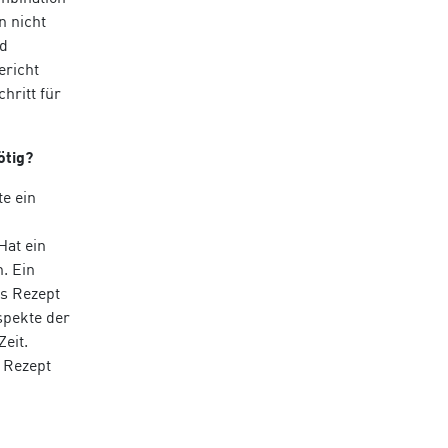
n nicht
nd
ericht
hritt für
ö
tig?
te ein
Hat ein
. Ein
es Rezept
Aspekte der
Zeit.
 Rezept