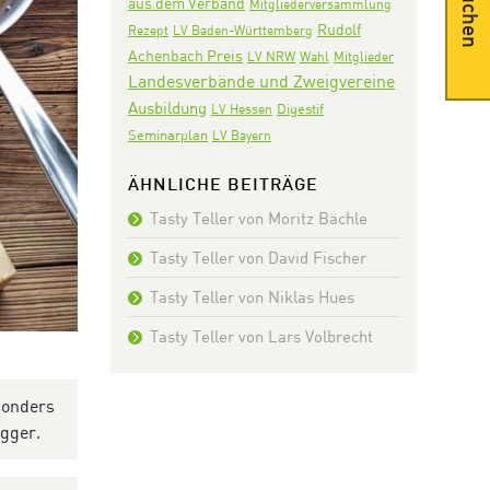
Suchen
aus dem Verband
Mitgliederversammlung
Rudolf
Rezept
LV Baden-Württemberg
Achenbach Preis
LV NRW
Wahl
Mitglieder
Landesverbände und Zweigvereine
Ausbildung
Digestif
LV Hessen
Seminarplan
LV Bayern
ÄHNLICHE BEITRÄGE
Tasty Teller von Moritz Bächle
Tasty Teller von David Fischer
Tasty Teller von Niklas Hues
Tasty Teller von Lars Volbrecht
sonders
ogger.