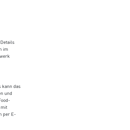
Details
n im
dwerk
s kann das
en und
Food-
 mit
n per E-