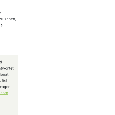
e
zu sehen,
se
nd
ntwortet
Monat
.
Sehr
Fragen
.com
.