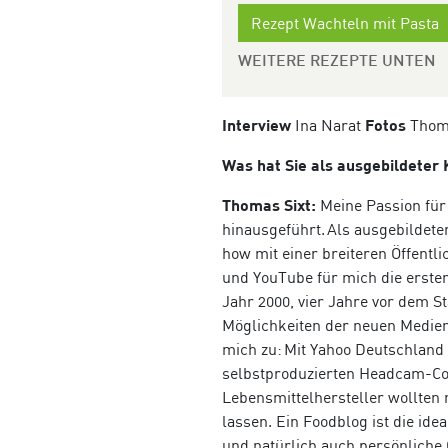
Rezept Wachteln mit Pasta
WEITERE REZEPTE UNTEN
Interview
Ina Narat
Fotos
Thom
Was hat Sie als ausgebildeter 
Thomas Sixt:
Meine Passion für
hinausgeführt. Als ausgebildet
how mit einer breiteren Öffentl
und YouTube für mich die erste
Jahr 2000, vier Jahre vor dem S
M
ö
glichkeiten der neuen Medie
mich zu: Mit Yahoo Deutschland
selbstproduzierten Headcam-C
Lebensmittelhersteller wollten
lassen. Ein Foodblog ist die id
und natürlich auch pers
ö
nliche