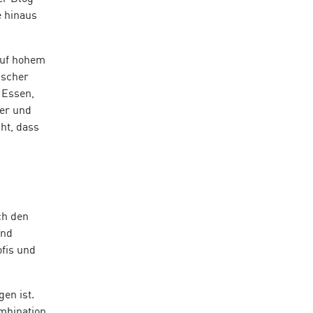
e hinaus
auf hohem
ischer
 Essen,
der und
cht, dass
ch den
und
fis und
en ist.
ombination