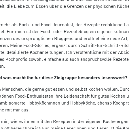
eit, die Liebe zum Essen über die Grenzen der physischen Küch
 mehr als Koch- und Food-Journalist, der Rezepte redaktionell 
tet. Für mich ist der Food- oder Rezepteblog ein eigener kulinar
renzen des ursprünglichen Bloggens und eröffnet eine neue Art,
en. Meine Food-Stories, ergänzt durch Schritt-für-Schritt-Bil
te, detaillierte Kochanleitungen. Ich ver
ö
ffentliche mit der Absi
es Kochprofis sowohl einfache als auch anspruchsvolle Rezepte
en.
nd was macht ihn für diese Zielgruppe besonders lesenswert?
an Menschen, die gerne gut essen und selbst kochen wollen. Dur
k
ö
nnen Food-Enthusiasten ihre Leidenschaft für gutes Kochen 
 ambitionierte Hobbyk
ö
chinnen und Hobbyk
ö
che, ebenso Kochpro
e mit mir aus.
mir, wie es ihnen mit den Rezepten in der eigenen Küche ergang
ch oft heraush
ö
re ist: Für meine Leserinnen und Leser ist die K