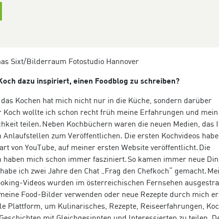
as Sixt/Bilderraum Fotostudio Hannover
Koch dazu inspiriert, einen Foodblog zu schreiben?
 das Kochen hat mich nicht nur in die Küche, sondern darüber
er Koch wollte ich schon recht früh meine Erfahrungen und mei
ichkeit teilen. Neben Kochbüchern waren die neuen Medien, das I
n Anlaufstellen zum Ver
ö
ffentlichen. Die ersten Kochvideos habe
tart von YouTube, auf meiner ersten Website ver
ö
ffentlicht. Die
n haben mich schon immer fasziniert. So kamen immer neue Din
 habe ich zwei Jahre den Chat „Frag den Chefkoch“ gemacht. Me
ooking-Videos wurden im
ö
sterreichischen Fernsehen ausgestra
 meine Food-Bilder verwenden oder neue Rezepte durch mich er
eale Plattform, um Kulinarisches, Rezepte, Reiseerfahrungen, Ko
 Geschichten mit Gleichgesinnten und Interessierten zu teilen. D