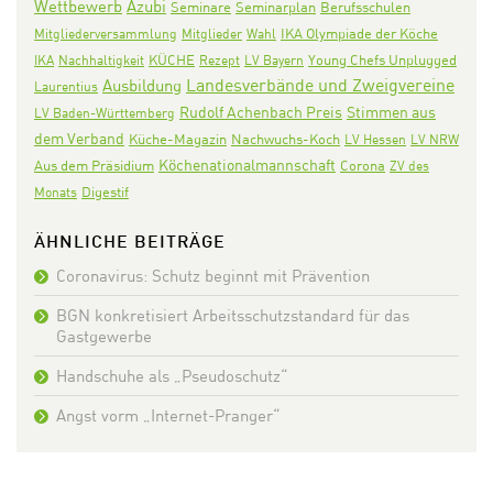
Wettbewerb
Azubi
Seminare
Seminarplan
Berufsschulen
IKA Olympiade der Köche
Mitgliederversammlung
Mitglieder
Wahl
KÜCHE
IKA
Nachhaltigkeit
Rezept
LV Bayern
Young Chefs Unplugged
Landesverbände und Zweigvereine
Ausbildung
Laurentius
Rudolf Achenbach Preis
Stimmen aus
LV Baden-Württemberg
dem Verband
Nachwuchs-Koch
Küche-Magazin
LV Hessen
LV NRW
Köchenationalmannschaft
Aus dem Präsidium
Corona
ZV des
Digestif
Monats
ÄHNLICHE BEITRÄGE
Coronavirus: Schutz beginnt mit Prävention
BGN konkretisiert Arbeitsschutzstandard für das
Gastgewerbe
Handschuhe als „Pseudoschutz“
Angst vorm „Internet-Pranger“