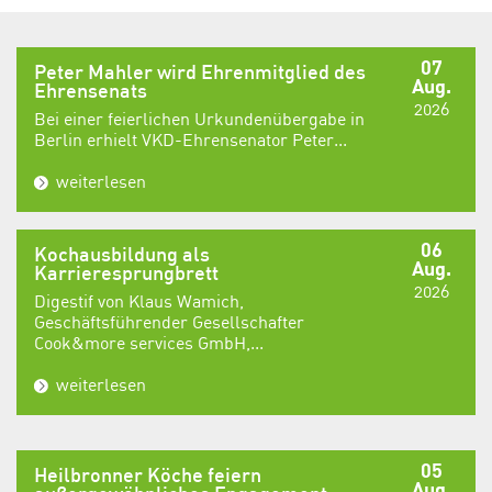
07
Peter Mahler wird Ehrenmitglied des
Aug.
Ehrensenats
2026
Bei einer feierlichen Urkundenübergabe in
Berlin erhielt VKD-Ehrensenator Peter...
weiterlesen
06
Kochausbildung als
Aug.
Karrieresprungbrett
2026
Digestif von Klaus Wamich,
Geschäftsführender Gesellschafter
Cook&more services GmbH,...
weiterlesen
05
Heilbronner Köche feiern
Aug.