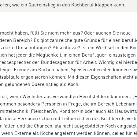
ären, wie ein Quereinstieg in den Kochberuf klappen kann.
emacht haben, füllt Sie nicht mehr aus? Oder suchen Sie neue
eren Bereich? Es gibt zahlreiche gute Gründe für einen berufl
s dazu: Umschulungen? Abschlüsse? Ist ein Wechsel in den Ko
ch hat jeder die Möglichkeit, in einen Beruf ‚quer‘ einzusteigen
essesprecher der Bundesagentur für Arbeit. Wichtig sei hierbe
nsteiger Freude am Kochen haben, Speisen zubereiten können so
tsabläufe organisieren können. Mit diesen Eigenschaften steht 
en gelungenen Quereinstieg als Koch.
orteil, wenn Wechsler aus verwandten Berufsfeldern kommen. „F
kommen besonders Personen in Frage, die im Bereich Lebensmit
mitteltechnik, Fleischer/in, Konditor/in oder auch als Hauswirts
Da diese Personen schon mit Teilbereichen des Kochberufs vertr
 fallen und die Chancen, als nicht ausgebildeter Koch eingestel
 wenn Externe als Köche angelernt werden können, sei es für e