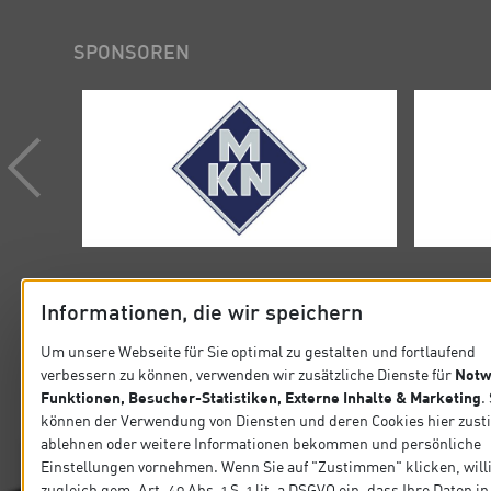
SPONSOREN
Informationen, die wir speichern
Um unsere Webseite für Sie optimal zu gestalten und fortlaufend
Notw
verbessern zu können, verwenden wir zusätzliche Dienste für
KONTAKT
SITEMA
Funktionen, Besucher-Statistiken, Externe Inhalte & Marketing
.
können der Verwendung von Diensten und deren Cookies hier zus
Verband der Köche Deutschlands e.V.
Startseit
ablehnen oder weitere Informationen bekommen und persönliche
Steinlestraße 32 60596 Frankfurt
Einstellungen vornehmen. Wenn Sie auf "Zustimmen" klicken, will
Präsidiu
zugleich gem. Art. 49 Abs. 1 S. 1 lit. a DSGVO ein, dass Ihre Daten 