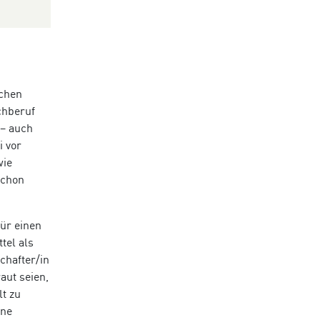
ichen
chberuf
 – auch
i vor
wie
schon
ür einen
tel als
chafter/in
aut seien,
lt zu
ine