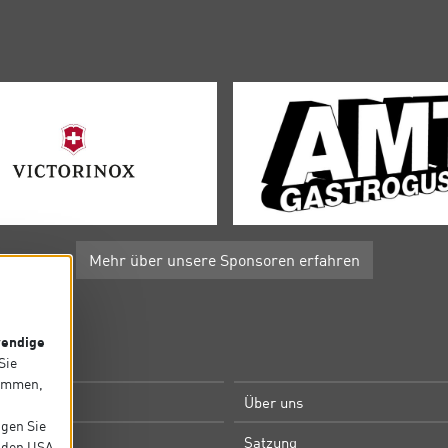
Mehr über unsere Sponsoren erfahren
endige
P
 Sie
timmen,
e
Über uns
igen Sie
m
Satzung
in den USA