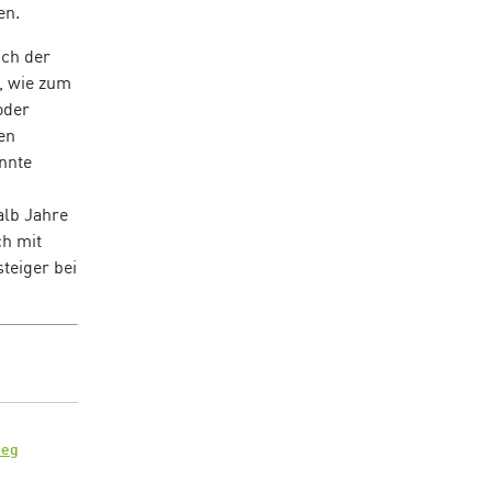
en.
uch der
, wie zum
oder
en
nnte
alb Jahre
ch mit
teiger bei
ieg