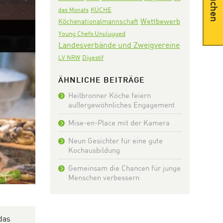
Suchen
KÜCHE
des Monats
Wettbewerb
Köchenationalmannschaft
Young Chefs Unplugged
Landesverbände und Zweigvereine
Digestif
LV NRW
ÄHNLICHE BEITRÄGE
Heilbronner Köche feiern
außergewöhnliches Engagement
Mise-en-Place mit der Kamera
Neun Gesichter für eine gute
Kochausbildung
Gemeinsam die Chancen für junge
Menschen verbessern
das