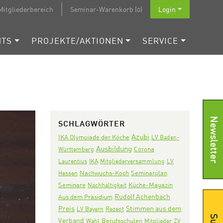
Mitgliederbereich
Seminar-Warenkorb (0)
Login
NTS
PROJEKTE/AKTIONEN
SERVICE
Newsletter
SCHLAGWÖRTER
Azubi
IKA Olympiade der Köche
LV Baden-
Ausbildung
Corona
Württemberg
Laurentius
IKA
Mitgliederversammlung
LV
Nachwuchs-Koch
Seminarplan
Hessen
Seminare
Nachhaltigkeit
Küche-Magazin
Rudolf Achenbach
Aus dem Präsidium
Preis
Stimmen aus dem
LV Bayern
Rezept
Verband
Wahl
Berufsschulen
Mitglieder
ZV