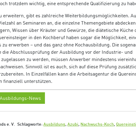
Koch trotzdem wichtig, eine entsprechende Qualifizierung zu hab
 erweitern, gibt es zahlreiche Weiterbildungsmöglichkeiten. A
Vielzahl an Seminaren an, die einzelne Themengebiete abdecken
rgern, Wissen über Kräuter und Gewürze, die diätetische Küche 
Quereinsteiger in den Kochberuf haben sogar die Möglichkeit, ein
s zu erwerben – und das ganz ohne Kochausbildung. Die sogena
e die Abschlussprüfung der Ausbildung vor der Industrie- und
 zugelassen zu werden, müssen Anwerber mindestens viereinh
chweisen. Sinnvoll ist es auch, sich auf diese Prüfung zusätzli
bereiten. In Einzelfällen kann die Arbeitsagentur die Quereins
inanziell unterstützen.
Ausbildungs-News
ds e. V.
Schlagworte:
Ausbildung
,
Azubi
,
Nachwuchs-Koch
,
Quereinst