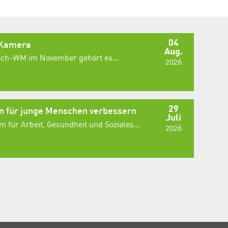
04
 Kamera
Aug.
Koch-WM im November gehört es...
2026
29
 für junge Menschen verbessern
Juli
 für Arbeit, Gesundheit und Soziales...
2026