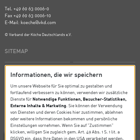
Tel. +49 69 63 0006-0
Fax +49 69 63 0006-10
E-Mail: koeche@vkd.com
© Verband der Köche Deutschlands e.V.
SITEMAP
Startseite
Über uns
Informationen, die wir speichern
Präsidium
Satzung
Um unsere Webseite für Sie optimal zu gestalten und
fortlaufend verbessern zu können, verwenden wir zusätzliche
News
Kontakt
Notwendige Funktionen, Besucher-Statistiken,
Dienste für
Externe Inhalte & Marketing
. Sie können der Verwendung
Datenschutz
Impressum
von Diensten und deren Cookies hier zustimmen, ablehnen
oder weitere Informationen bekommen und persönliche
Einstellungen vornehmen. Wenn Sie auf "Zustimmen"
SOCIAL
klicken, willigen Sie zugleich gem. Art. 49 Abs. 1 S. 1 lit. a
DSGVO ein, dass Ihre Daten in den USA verarbeitet werden.