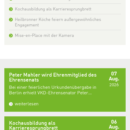
Kochausbildung als Karrieresprungbrett
Heilbronner Köche feiern außergewöhnliches
Engagement
Mise-en-Place mit der Kamera
07
Peter Mahler wird Ehrenmitglied des
Aug.
Ehrensenats
2026
Bei einer feierlichen Urkundenübergabe in
Berlin erhielt VKD-Ehrensenator Peter...
weiterlesen
06
Kochausbildung als
Aug.
Karrieresprungbrett