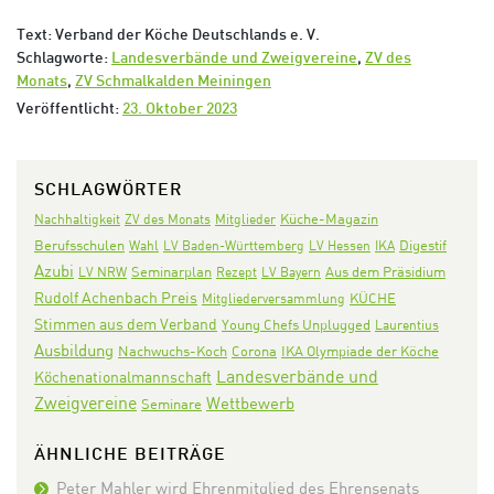
Text: Verband der Köche Deutschlands e. V.
Schlagworte:
Landesverbände und Zweigvereine
,
ZV des
Monats
,
ZV Schmalkalden Meiningen
Veröffentlicht:
23. Oktober 2023
SCHLAGWÖRTER
Nachhaltigkeit
ZV des Monats
Mitglieder
Küche-Magazin
Digestif
Berufsschulen
Wahl
LV Baden-Württemberg
LV Hessen
IKA
Azubi
Seminarplan
Aus dem Präsidium
LV NRW
Rezept
LV Bayern
Rudolf Achenbach Preis
KÜCHE
Mitgliederversammlung
Stimmen aus dem Verband
Young Chefs Unplugged
Laurentius
Ausbildung
Nachwuchs-Koch
Corona
IKA Olympiade der Köche
Landesverbände und
Köchenationalmannschaft
Zweigvereine
Wettbewerb
Seminare
ÄHNLICHE BEITRÄGE
Peter Mahler wird Ehrenmitglied des Ehrensenats