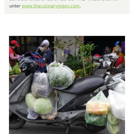
unter
www.theculinarygypsy.com
.