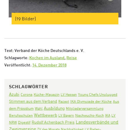
(19 Bilder)
Text: Verband der Köche Deutschlands e. V.
Schlagworte:
Kochen im Ausland
,
Reise
Veröffentlicht:
14. Dezember 2018
SCHLAGWÖRTER
Azubi
Corona
Küche-Magazin
LV Hessen
Young Chefs Unplugged
Stimmen aus dem Verband
IKA Olympiade der Köche
Aus
Rezept
Ausbildung
dem Präsidium
Wahl
Mitgliederversammlung
Wettbewerb
Nachwuchs-Koch
Berufsschulen
LV Bayern
IKA
LV
Landesverbände und
Rudolf Achenbach Preis
Digestif
NRW
Zweigvereine
ZV des Monats
Nachhaltigkeit
LV Baden-