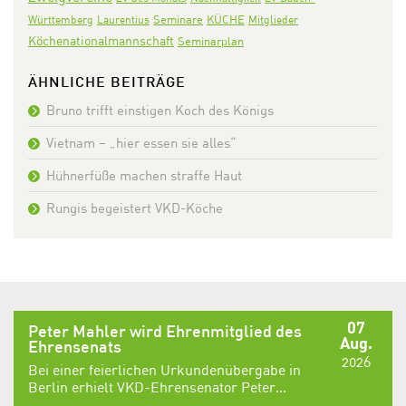
Seminare
KÜCHE
Württemberg
Laurentius
Mitglieder
Köchenationalmannschaft
Seminarplan
ÄHNLICHE BEITRÄGE
Bruno trifft einstigen Koch des Königs
Vietnam – „hier essen sie alles“
Hühnerfüße machen straffe Haut
Rungis begeistert VKD-Köche
07
Peter Mahler wird Ehrenmitglied des
Aug.
Ehrensenats
2026
Bei einer feierlichen Urkundenübergabe in
Berlin erhielt VKD-Ehrensenator Peter...