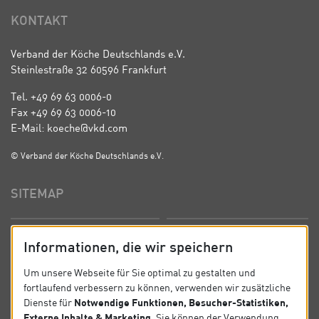
KONTAKT
Verband der Köche Deutschlands e.V.
Steinlestraße 32 60596 Frankfurt
Tel. +49 69 63 0006-0
Fax +49 69 63 0006-10
E-Mail: koeche@vkd.com
© Verband der Köche Deutschlands e.V.
SITEMAP
Startseite
Über uns
Informationen, die wir speichern
Präsidium
Satzung
Um unsere Webseite für Sie optimal zu gestalten und
fortlaufend verbessern zu können, verwenden wir zusätzliche
News
Kontakt
Notwendige Funktionen, Besucher-Statistiken,
Dienste für
Externe Inhalte & Marketing
. Sie können der Verwendung
Datenschutz
Impressum