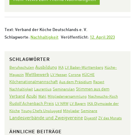
Text: Verband der Köche Deutschlands e. V.
Schlagworte:
Nachhaltigkeit
Veröffentlicht:
12. April 2023
SCHLAGWÖRTER
Ausbildung
Berufsschulen
IKA
LV Baden-Württemberg
Küche-
Wettbewerb
Corona
KÜCHE
Magazin
LV Hessen
Köchenationalmannschaft
Aus dem Präsidium
Rezept
Stimmen aus dem
Seminarplan
Nachhaltigkeit
Laurentius
Azubi
Verband
Nachwuchs-Koch
Wahl
Mitgliederversammlung
Rudolf Achenbach Preis
IKA Olympiade der
LV NRW
LV Bayern
Köche
Seminare
Young Chefs Unplugged
Mitglieder
Landesverbände und Zweigvereine
Digestif
ZV des Monats
ÄHNLICHE BEITRÄGE