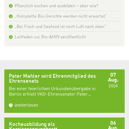
Pflanzlich kochen und ausbilden – aber wie?
„Komplette Bio-Gerichte werden nicht erwartet“
„Bei Fisch und Seafood ist noch Luft nach oben“
Leitfaden zur Bio-AHVV veröffentlicht
07
Peter Mahler wird Ehrenmitglied des
Aug.
Ehrensenats
2026
Bei einer feierlichen Urkundenübergabe in
Berlin erhielt VKD-Ehrensenator Peter...
weiterlesen
06
Kochausbildung als
Aug.