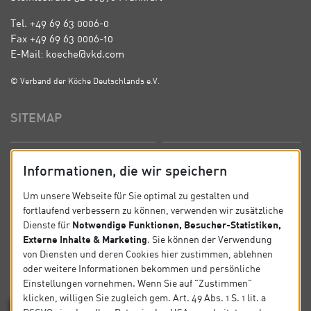
Tel. +49 69 63 0006-0
Fax +49 69 63 0006-10
E-Mail: koeche@vkd.com
© Verband der Köche Deutschlands e.V.
SITEMAP
Startseite
Über uns
Informationen, die wir speichern
Präsidium
Satzung
Um unsere Webseite für Sie optimal zu gestalten und
fortlaufend verbessern zu können, verwenden wir zusätzliche
News
Kontakt
Notwendige Funktionen, Besucher-Statistiken,
Dienste für
Externe Inhalte & Marketing
. Sie können der Verwendung
Datenschutz
Impressum
von Diensten und deren Cookies hier zustimmen, ablehnen
oder weitere Informationen bekommen und persönliche
Einstellungen vornehmen. Wenn Sie auf "Zustimmen"
SOCIAL
klicken, willigen Sie zugleich gem. Art. 49 Abs. 1 S. 1 lit. a