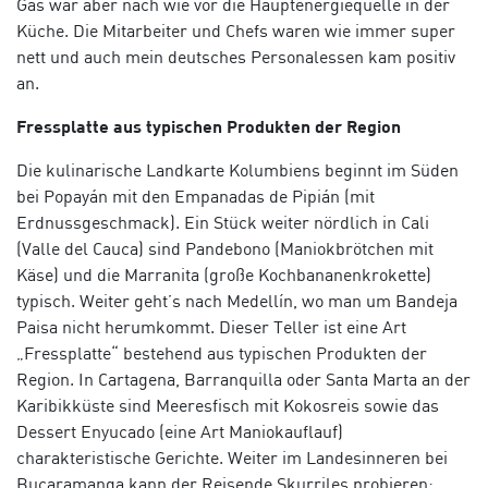
Gas war aber nach wie vor die Hauptenergiequelle in der
Küche. Die Mitarbeiter und Chefs waren wie immer super
nett und auch mein deutsches Personalessen kam positiv
an.
Fressplatte aus typischen Produkten der Region
Die kulinarische Landkarte Kolumbiens beginnt im Süden
bei Popayán mit den
Empanadas de Pipián
(mit
Erdnussgeschmack). Ein Stück weiter nördlich in Cali
(
Valle del Cauca
) sind
Pandebono
(Maniokbrötchen mit
Käse) und die
Marranita
(große Kochbananenkrokette)
typisch. Weiter geht’s nach Medellín, wo man um
Bandeja
Paisa
nicht herumkommt. Dieser Teller ist eine Art
„Fressplatte“ bestehend aus typischen Produkten der
Region. In Cartagena, Barranquilla oder Santa Marta an der
Karibikküste sind Meeresfisch mit Kokosreis sowie das
Dessert
Enyucado
(eine Art Maniokauflauf)
charakteristische Gerichte. Weiter im Landesinneren bei
Bucaramanga kann der Reisende Skurriles probieren: