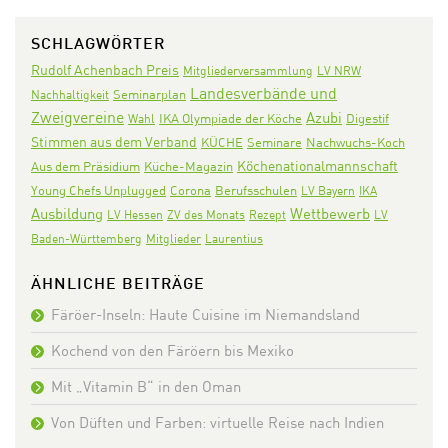
SCHLAGWÖRTER
Rudolf Achenbach Preis
Mitgliederversammlung
LV NRW
Landesverbände und
Seminarplan
Nachhaltigkeit
Zweigvereine
Azubi
IKA Olympiade der Köche
Digestif
Wahl
Stimmen aus dem Verband
KÜCHE
Seminare
Nachwuchs-Koch
Köchenationalmannschaft
Aus dem Präsidium
Küche-Magazin
Corona
Young Chefs Unplugged
Berufsschulen
LV Bayern
IKA
Ausbildung
Wettbewerb
LV Hessen
ZV des Monats
Rezept
LV
Baden-Württemberg
Mitglieder
Laurentius
ÄHNLICHE BEITRÄGE
Färöer-Inseln: Haute Cuisine im Niemandsland
Kochend von den Färöern bis Mexiko
Mit „Vitamin B“ in den Oman
Von Düften und Farben: virtuelle Reise nach Indien