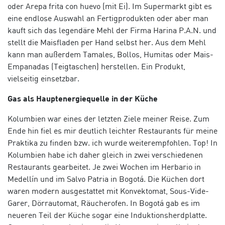
oder
Arepa frita con huevo
(mit Ei). Im Supermarkt gibt es
eine endlose Auswahl an Fertigprodukten oder aber man
kauft sich das legendäre Mehl der Firma
Harina P.A.N.
und
stellt die Maisfladen per Hand selbst her. Aus dem Mehl
kann man außerdem
Tamales
,
Bollos
,
Humitas
oder Mais-
Empanadas
(Teigtaschen) herstellen. Ein Produkt,
vielseitig einsetzbar.
Gas als Hauptenergiequelle in der Küche
Kolumbien war eines der letzten Ziele meiner Reise. Zum
Ende hin fiel es mir deutlich leichter Restaurants für meine
Praktika zu finden bzw. ich wurde weiterempfohlen. Top! In
Kolumbien habe ich daher gleich in zwei verschiedenen
Restaurants gearbeitet. Je zwei Wochen im
Herbario
in
Medellín und im
Salvo Patria
in Bogotá. Die Küchen dort
waren modern ausgestattet mit Konvektomat, Sous-Vide-
Garer, Dörrautomat, Räucherofen. In Bogotá gab es im
neueren Teil der Küche sogar eine Induktionsherdplatte.