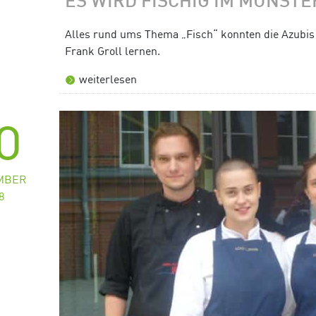
ES WIRD FISCHIG IM MÜNST
Alles rund ums Thema „Fisch“ konnten die Azubi
Frank Groll lernen.
weiterlesen
0
MBER
8