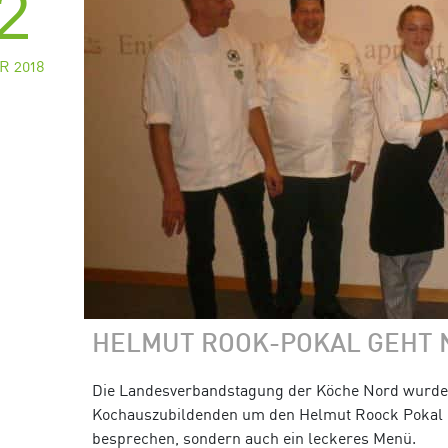
2
R 2018
HELMUT ROOK-POKAL GEHT 
Die Landesverbandstagung der Köche Nord wurde 
Kochauszubildenden um den Helmut Roock Pokal ko
besprechen, sondern auch ein leckeres Menü.