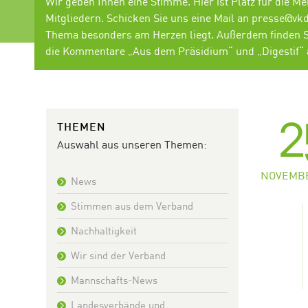
Wir geben Ihnen eine Stimme. Hier ist Platz für die 
Mitgliedern. Schicken Sie uns eine Mail an presse@vk
Thema besonders am Herzen liegt.
Außerdem finden Si
die Kommentare „Aus dem Präsidium“ und „Digestif
2
THEMEN
Auswahl aus unseren Themen:
NOVEMBE
News
Stimmen aus dem Verband
Nachhaltigkeit
Wir sind der Verband
Mannschafts-News
Landesverbände und