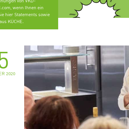
Meinungen von VKD-
d.com,
wenn Ihnen ein
e hier Statements sowie
“ aus KÜCHE.
5
R 2020