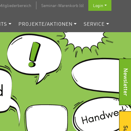
Mitgliederbereich
Seminar-Warenkorb (0)
Login
NTS
PROJEKTE/AKTIONEN
SERVICE
Newsletter